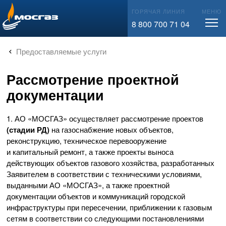
Информационный вестник
info@mos-gaz.ru
ГОРЯЧАЯ ЛИНИЯ
МЕНЮ
8 800 700 71 04
Новости Москвы
Материалы для СМИ
Предоставляемые услуги
Рассмотрение проектной
документации
1.
АО «МОСГАЗ»
осуществляет рассмотрение проектов
(стадии РД)
на газоснабжение новых объектов,
реконструкцию, техническое перевооружение
и капитальный ремонт, а также проекты выноса
действующих объектов газового хозяйства, разработанных
Заявителем в соответствии с техническими условиями,
выданными
АО «МОСГАЗ»
, а также проектной
документации объектов и коммуникаций городской
инфраструктуры при пересечении, приближении к газовым
сетям в соответствии со следующими постановлениями