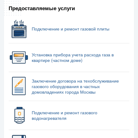
Цены
Предоставляемые услуги
Служба сервиса
Служба «Одно окно»
Подключение и ремонт газовой плиты
Электронная приемная АО «МОСГАЗ»
Противодействие экстремизму и терроризму
Установка прибора учета расхода газа в
квартире (частном доме)
Заключение договора на техобслуживание
газового оборудования в частных
домовладениях города Москвы
Подключение и ремонт газового
водонагревателя