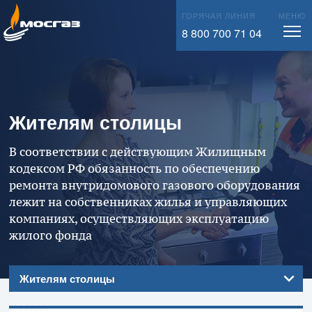
Лаборатория АО «МОСГАЗ»
Информационный вестник
info@mos-gaz.ru
ГОРЯЧАЯ ЛИНИЯ
МЕНЮ
Закупки
8 800 700 71 04
Новости Москвы
Имущественные торги
Материалы для СМИ
Справочная информация
Жителям столицы
В соответствии с действующим Жилищным
кодексом РФ обязанность по обеспечению
ремонта внутридомового газового оборудования
лежит на собственниках жилья и управляющих
компаниях, осуществляющих эксплуатацию
жилого фонда
Жителям столицы
Предоставляемые услуги