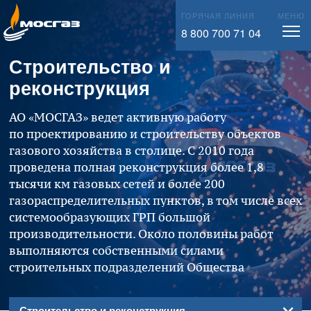
Лаборатория АО «МОСГАЗ»
Информационный вестник
info@mos-gaz.ru
ГОРЯЧАЯ ЛИНИЯ
МЕНЮ
Закупки
8 800 700 71 04
Новости Москвы
Имущественные торги
Строительство и
Материалы для СМИ
реконструкция
Справочная информация
АО «МОСГАЗ»
ведет активную работу
по проектированию и строительству объектов
газового хозяйства в столице. С 2010 года
проведена полная реконструкция более 1,8
тысячи км газовых сетей и более 200
газораспределительных пунктов, в том числе всех
системообразующих ГРП большой
производительности. Около половины работ
выполняются собственными силами
строительных подразделений Общества
Строительство и реконструкция