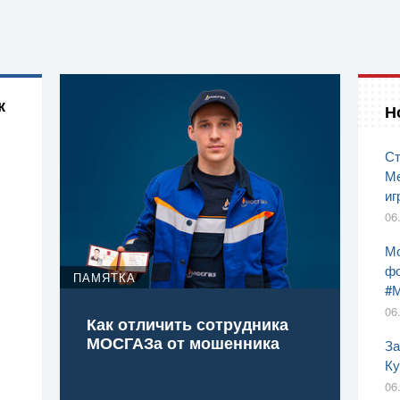
к
Н
Ст
Ме
иг
06
Мо
фо
ПАМЯТКА
#
06
Как отличить сотрудника
МОСГАЗа от мошенника
За
Ку
06