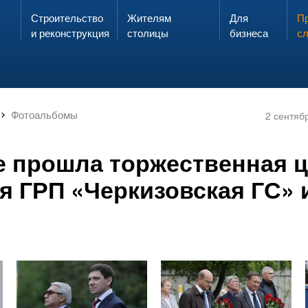
Строительство
Жителям
Для
Запах газа?
Пр
ЗВОНИ
и реконструкция
столицы
бизнеса
с
Фотоальбомы
2 сентяб
 прошла торжественная 
я ГРП «Черкизовская ГС» 