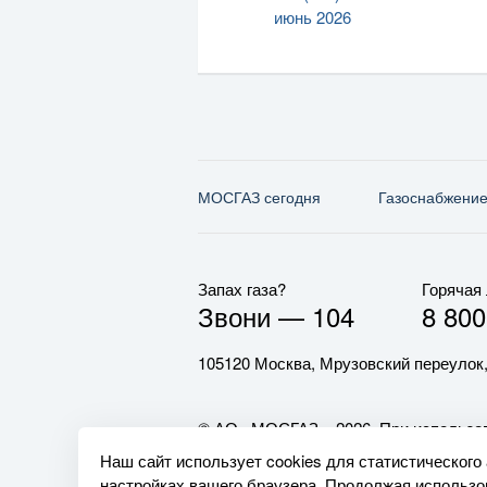
июнь 2026
МОСГАЗ сегодня
Газо­снабжени
Запах газа?
Горячая
Звони —
104
8 800
105120 Москва, Мрузовский переулок,
© АО «МОСГАЗ», 2026. При использов
обязательна.
Наш сайт использует cookies для статистического
настройках вашего браузера. Продолжая использов