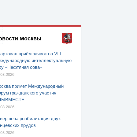
овости Москвы
артовал приём заявок на VIII
ждународную интеллектуальную
ру «Нефтяная сова»
.08.2026
сква примет Международный
рум гражданского участия
МЫВМЕСТЕ
.08.2026
вершена реабилитация двух
нцевских прудов
.08.2026