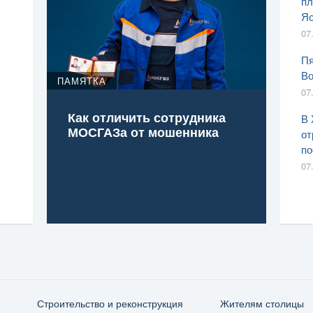
пл
Яс
07
Пя
Во
ПАМЯТКА
07
Как отличить сотрудника
В 
МОСГАЗа от мошенника
от
по
07
е
Строительство и реконструкция
Жителям столицы