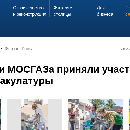
Строительство
Жителям
Для
Запах газа?
Пр
ЗВОНИ
и реконструкция
столицы
бизнеса
с
Фотоальбомы
6 ию
и МОСГАЗа приняли участ
макулатуры