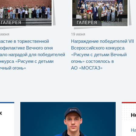
ГАЛЕРЕЯ
ГАЛЕРЕЯ
 июня
19 июня
астие в торжественной
Награждение победителей VII
офилактике Вечного огня
Всероссийского конкурса
ало наградой для победителей
«Рисуем с детьми Вечный
нкурса «Рисуем с детьми
огонь» состоялось в
чный огонь»
АО «МОСГАЗ»
к
Н
На