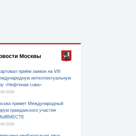
овости Москвы
артовал приём заявок на VIII
ждународную интеллектуальную
ру «Нефтяная сова»
.08.2026
сква примет Международный
рум гражданского участия
МЫВМЕСТЕ
.08.2026
вершена реабилитация двух