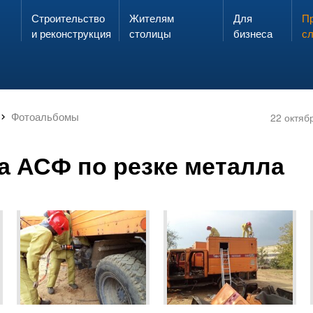
Строительство
Жителям
Для
Запах газа?
Пр
ЗВОНИ
и реконструкция
столицы
бизнеса
с
Фотоальбомы
22 октяб
а АСФ по резке металла