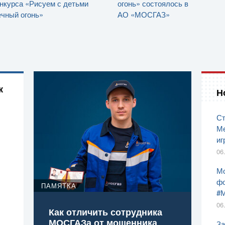
нкурса «Рисуем с детьми
огонь» состоялось в
чный огонь»
АО «МОСГАЗ»
к
Н
Ст
Ме
иг
06
Мо
фо
ПАМЯТКА
#
06
Как отличить сотрудника
МОСГАЗа от мошенника
За