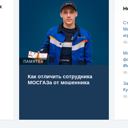
к
Н
Ст
Ме
иг
06
Мо
фо
ПАМЯТКА
#
06
Как отличить сотрудника
МОСГАЗа от мошенника
За
Ку
06