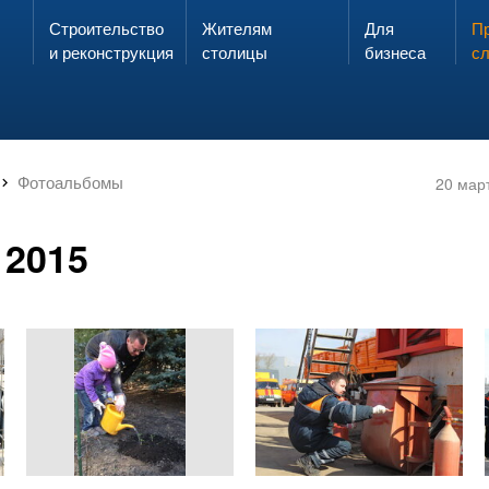
Строительство
Жителям
Для
Запах газа?
Пр
ЗВОНИ
и реконструкция
столицы
бизнеса
с
Фотоальбомы
20 мар
 2015