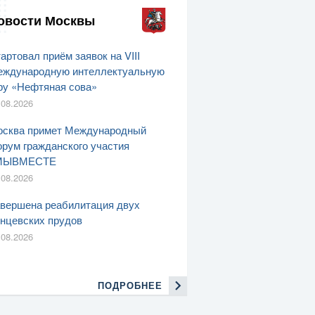
овости Москвы
артовал приём заявок на VIII
ждународную интеллектуальную
ру «Нефтяная сова»
.08.2026
сква примет Международный
рум гражданского участия
МЫВМЕСТЕ
.08.2026
вершена реабилитация двух
нцевских прудов
.08.2026
ПОДРОБНЕЕ