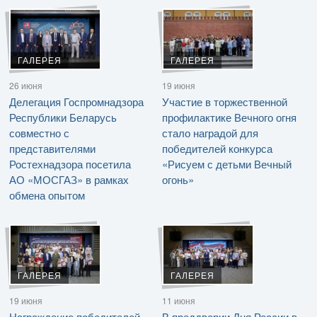
ГАЛЕРЕЯ
ГАЛЕРЕЯ
26 июня
19 июня
Делегация Госпромнадзора
Участие в торжественной
Республики Беларусь
профилактике Вечного огня
совместно с
стало наградой для
представителями
победителей конкурса
Ростехнадзора посетила
«Рисуем с детьми Вечный
АО «МОСГАЗ» в рамках
огонь»
обмена опытом
ГАЛЕРЕЯ
ГАЛЕРЕЯ
19 июня
11 июня
Награждение победителей
В преддверии Дня России в