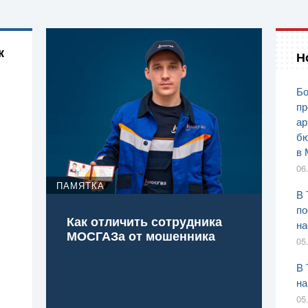
к
Н
Бо
пр
ар
бю
в 
06
ПАМЯТКА
В 
по
Как отличить сотрудника
на
МОСГАЗа от мошенника
05
В 
на
05