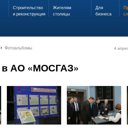
Строительство
Жителям
Для
Запах газа?
Пр
ЗВОНИ
и реконструкция
столицы
бизнеса
с
Фотоальбомы
4 апре
 в АО «МОСГАЗ»