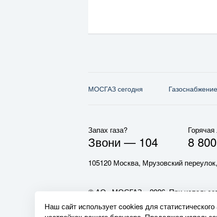
МОСГАЗ сегодня
Газо­снабжени
Запах газа?
Горячая
Звони —
104
8 800
105120 Москва, Мрузовский переулок,
© АО «МОСГАЗ», 2026. При использов
обязательна.
Наш сайт использует cookies для статистического
настройках вашего браузера. Продолжая использов