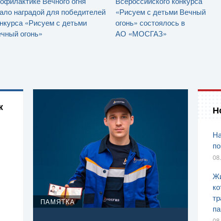
офилактике Вечного огня
Всероссийского конкурса
ало наградой для победителей
«Рисуем с детьми Вечный
нкурса «Рисуем с детьми
огонь» состоялось в
чный огонь»
АО «МОСГАЗ»
к
Н
На
по
08
Жи
ко
тр
ПАМЯТКА
па
08