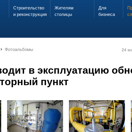
Строительство
Жителям
Для
Запах газа?
Пр
ЗВОНИ
и реконструкция
столицы
бизнеса
с
Фотоальбомы
24 м
одит в эксплуатацию об
яторный пункт