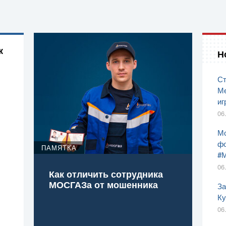
к
Н
Ст
Ме
иг
06
Мо
фо
ПАМЯТКА
#
06
Как отличить сотрудника
МОСГАЗа от мошенника
За
Ку
06