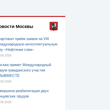
овости Москвы
артовал приём заявок на VIII
ждународную интеллектуальную
ру «Нефтяная сова»
.08.2026
сква примет Международный
рум гражданского участия
МЫВМЕСТЕ
.08.2026
вершена реабилитация двух
нцевских прудов
.08.2026