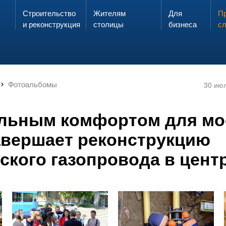
Строительство
Жителям
Для
Запах газа?
Пр
ЗВОНИ
и реконструкция
столицы
бизнеса
с
Фотоальбомы
30 ию
льным комфортом для мо
вершает реконструкцию
ского газопровода в цент