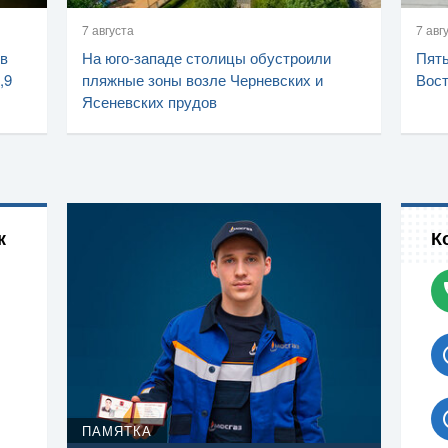
7 августа
7 авг
 в
На юго-западе столицы обустроили
Пять
,9
пляжные зоны возле Черневских и
Вост
Ясеневских прудов
к
К
ПАМЯТКА