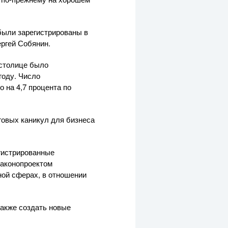
были зарегистрированы в
ергей Собянин.
 столице было
году. Число
 на 4,7 процента по
говых каникул для бизнеса
егистрированные
Законопроектом
ной сферах, в отношении
также создать новые