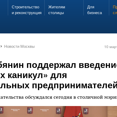
Строительство
Жителям
Для
Запах газа?
Пр
ЗВОНИ
и реконструкция
столицы
бизнеса
с
Новости Москвы
10 мар
бянин поддержал введени
х каникул» для
льных предпринимателе
тельства обсуждался сегодня в столичной мэри