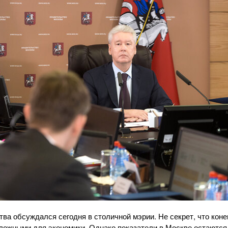
а обсуждался сегодня в столичной мэрии. Не секрет, что конец
ложными для экономики. Однако показатели в Москве остаются