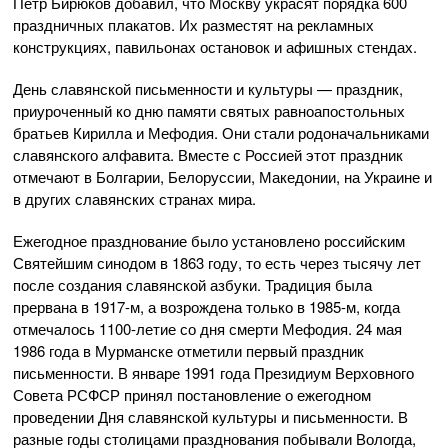
Петр Бирюков добавил, что Москву украсят порядка 600
праздничных плакатов. Их разместят на рекламных
конструкциях, павильонах остановок и афишных стендах.
День славянской письменности и культуры — праздник,
приуроченный ко дню памяти святых равноапостольных
братьев Кирилла и Мефодия. Они стали родоначальниками
славянского алфавита. Вместе с Россией этот праздник
отмечают в Болгарии, Белоруссии, Македонии, на Украине и
в других славянских странах мира.
Ежегодное празднование было установлено российским
Святейшим синодом в 1863 году, то есть через тысячу лет
после создания славянской азбуки. Традиция была
прервана в 1917-м, а возрождена только в 1985-м, когда
отмечалось 1100-летие со дня смерти Мефодия. 24 мая
1986 года в Мурманске отметили первый праздник
письменности. В январе 1991 года Президиум Верховного
Совета РСФСР принял постановление о ежегодном
проведении Дня славянской культуры и письменности. В
разные годы столицами празднования побывали Вологда,