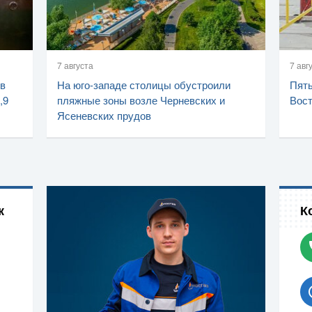
7 августа
7 авг
 в
На юго-западе столицы обустроили
Пять
,9
пляжные зоны возле Черневских и
Вост
Ясеневских прудов
к
К