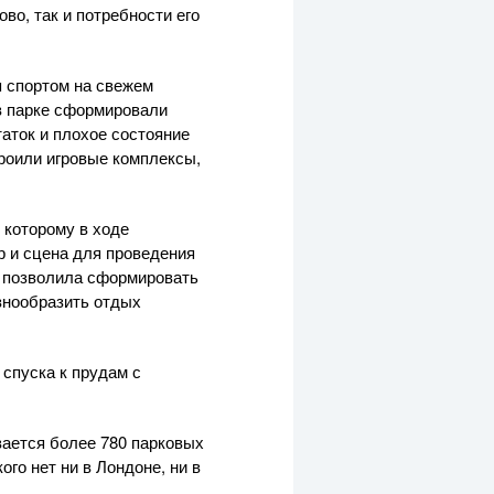
во, так и потребности его
 спортом на свежем
 в парке сформировали
аток и плохое состояние
роили игровые комплексы,
 которому в ходе
р и сцена для проведения
в позволила сформировать
знообразить отдых
спуска к прудам с
вается более 780 парковых
го нет ни в Лондоне, ни в