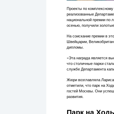
Проекты по комплексному 
реализованные Департамен
национальной премии по л
осенью, получили золотые
На соискание премии в это
Швейцарии, Великобритани
дипломы.
«Эта награда является вы
что столичные парки стал
службе Департамента капи
Жюри возглавляла Лариса
отметили, что парк на Хо
гостей Москвы. Они успеш
развития.
Парк на Ходы