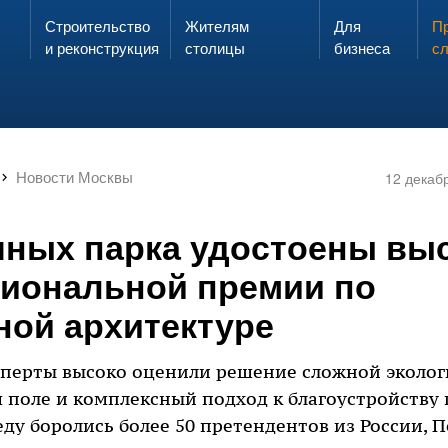
Строительство
Жителям
Для
Запах газа?
Пр
ЗВОНИ
и реконструкция
столицы
бизнеса
с
Новости Москвы
12 декаб
чных парка удостоены вы
циональной премии по
ой архитектуре
перты высоко оценили решение сложной экологи
 поле и комплексный подход к благоустройству 
еду боролись более 50 претендентов из России,