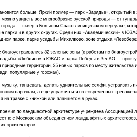
ановится больше. Яркий пример — парк «Зарядье», открытый в 
ь можно увидеть все многообразие русской природы — от тундры
е города — сквер в Большом Спасоглинищевском переулке, кото
е парки и в других округах. Среди них «Академический» в ЮЗА
адном парке, парке усадьбы Михалково, зоне отдыха «Левобере
ве благоустраивались 82 зеленые зоны (к работам по благоустро
усадьбы «Люблино» в ЮВАО и парка Победы в ЗелАО — приступи
и природные территории, 25 новых парков по месту жительства 
ади, популярные у горожан).
музыку, танцевать, делать удивительные селфи, устраивать пи
яющим парочкам, а еще упражняться на современных тренажерах,
я на травке с книжкой или планшетом в руках.
 премия по ландшафтной архитектуре учреждена Ассоциацией
местно с Московским объединением ландшафтных архитекторов,
их архитекторов.