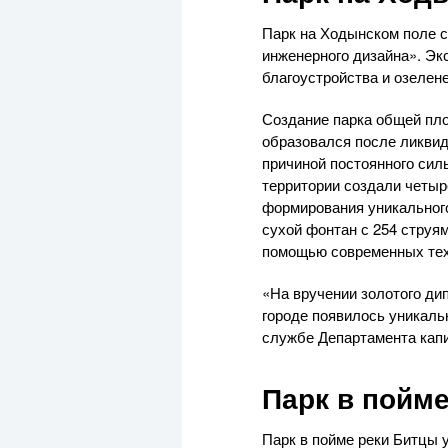
Парк на Ходынском поле с
инженерного дизайна». Эк
благоустройства и озелен
Создание парка общей пло
образовался после ликвид
причиной постоянного силь
территории создали четыр
формирования уникальног
сухой фонтан с 254 струям
помощью современных техн
«На вручении золотого ди
городе появилось уникаль
службе Департамента капи
Парк в пойм
Парк в пойме реки Битцы 