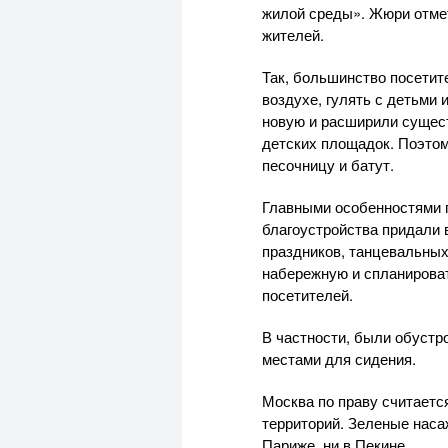
жилой среды». Жюри отмет
жителей.
Так, большинство посетит
воздухе, гулять с детьми 
новую и расширили сущест
детских площадок. Поэто
песочницу и батут.
Главными особенностями п
благоустройства придали 
праздников, танцевальных
набережную и спланирова
посетителей.
В частности, были обустр
местами для сидения.
Москва по праву считаетс
территорий. Зеленые насаж
Париже, ни в Пекине.