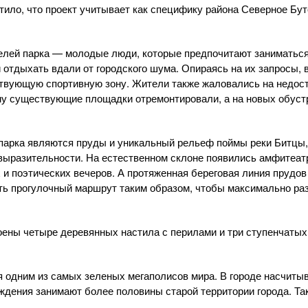
ило, что проект учитывает как специфику района Северное Буто
елей парка — молодые люди, которые предпочитают заниматься
и отдыхать вдали от городского шума. Опираясь на их запросы,
вующую спортивную зону. Жители также жаловались на недост
му существующие площадки отремонтировали, а на новых обуст
арка являются пруды и уникальный рельеф поймы реки Битцы,
выразительности. На естественном склоне появились амфитеат
 и поэтических вечеров. А протяженная береговая линия прудо
ть прогулочный маршрут таким образом, чтобы максимально ра
оены четыре деревянных настила с перилами и три ступенчатых 
я одним из самых зеленых мегаполисов мира. В городе насчиты
дения занимают более половины старой территории города. Тако