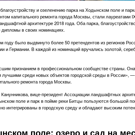
благоустройству и озеленению парка на Ходынском поле и парк
том капитального ремонта города Москвы, стали лауреатами I
андшафтной архитектуре 2018 года. Оба парка, благоустройств
 дипломы в своих номинациях.
м году было выдвинуто более 50 претендентов из регионов Росс
и и Германии. В каждой из номинаций вручались золотой, сере
сшим признанием в профессиональном сообществе страны. Она 
и лучшими среди новых объектов городской среды в России», — 
тального ремонта города Москвы.
 Канунникова, вице-президент Ассоциации ландшафтных архите
дынском поле и парк в пойме реки Битцы пользуются большой п
но интегрированы в городскую среду и обладают высоким поте
нском поле: озеро и сад на ме