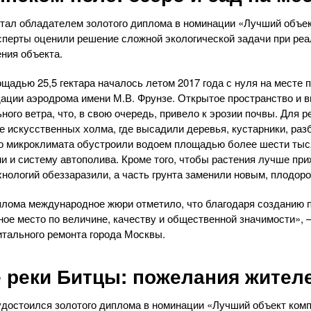
тал обладателем золотого диплома в номинации «Лучший объект
сперты оценили решение сложной экологической задачи при ре
ения объекта.
щадью 25,5 гектара началось летом 2017 года с нуля на месте 
ации аэродрома имени М.В. Фрунзе. Открытое пространство и в
ного ветра, что, в свою очередь, привело к эрозии почвы. Для
е искусственных холма, где высадили деревья, кустарники, раз
о микроклимата обустроили водоем площадью более шести тыс
и и систему автополива. Кроме того, чтобы растения лучше при
ологий обеззаразили, а часть грунта заменили новым, плодор
плома международное жюри отметило, что благодаря созданию 
ное место по величине, качеству и общественной значимости», 
тального ремонта города Москвы.
е реки Битцы: пожелания жител
удостоился золотого диплома в номинации «Лучший объект комп