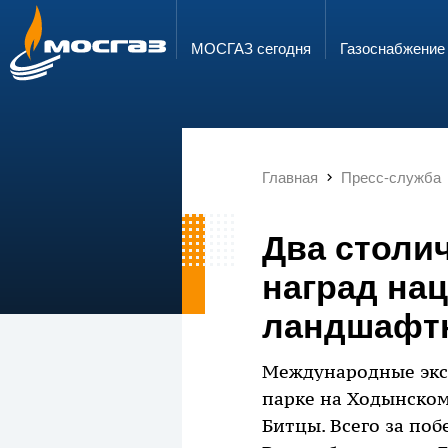
ГОРЯЧАЯ ЛИНИЯ
ЭЛЕКТРОННАЯ ПОЧТА
8 800 700 71 04
info@mos-gaz.ru
МОСГАЗ сегодня
Газо­снабжение
Главная
Пресс-служба
Два столи
наград на
ландшафтн
Международные экс
парке на Ходынском
Битцы. Всего за поб