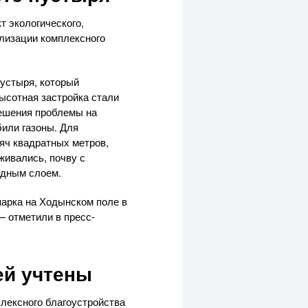
 экологического,
ализации комплексного
пустыря, который
ысотная застройка стали
 решения проблемы на
били газоны. Для
яч квадратных метров,
живались, почву с
одным слоем.
парка на Ходынском поле в
— отметили в пресс-
ей учтены
лексного благоустройства