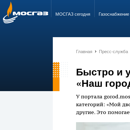
ГОРЯЧАЯ ЛИНИЯ
ЭЛЕКТРОННАЯ ПОЧТА
8 800 700 71 04
info@mos-gaz.ru
МОСГАЗ сегодня
Газо­снабжение
Главная
Пресс-служба
Быстро и 
«Наш горо
У портала gorod.mo
категорий: «Мой дво
другие. Это помога