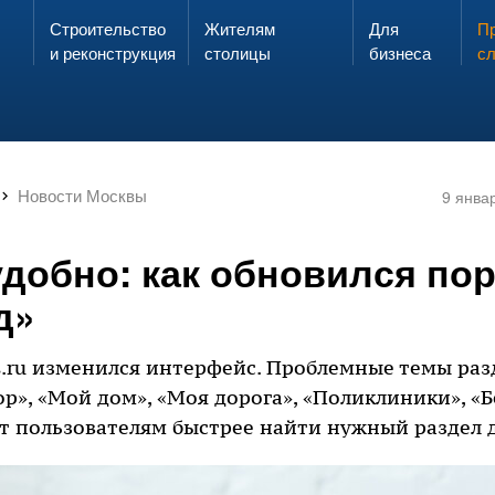
Строительство
Жителям
Для
Запах газа?
Пр
ЗВОНИ
и реконструкция
столицы
бизнеса
с
Новости Москвы
9 янва
удобно: как обновился по
д»
s.ru изменился интерфейс. Проблемные темы раз
р», «Мой дом», «Моя дорога», «Поликлиники», «
ет пользователям быстрее найти нужный раздел 