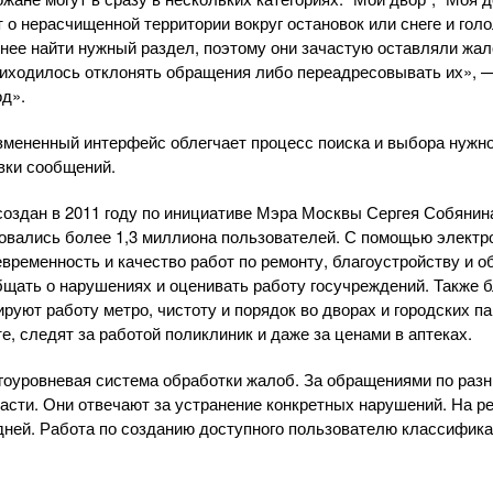
т о нерасчищенной территории вокруг остановок или снеге и гол
ее найти нужный раздел, поэтому они зачастую оставляли жал
иходилось отклонять обращения либо переадресовывать их», —
д».
измененный интерфейс облегчает процесс поиска и выбора нужн
вки сообщений.
оздан в 2011 году по инициативе Мэра Москвы Сергея Собянин
ировались более 1,3 миллиона пользователей. С помощью электр
евременность и качество работ по ремонту, благоустройству и 
общать о нарушениях и оценивать работу госучреждений. Также
руют работу метро, чистоту и порядок во дворах и городских п
, следят за работой поликлиник и даже за ценами в аптеках.
гоуровневая система обработки жалоб. За обращениями по раз
асти. Они отвечают за устранение конкретных нарушений. На р
дней. Работа по созданию доступного пользователю классифика