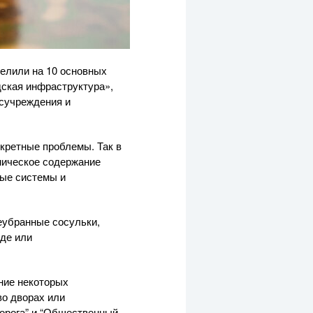
елили на 10 основных
дская инфраструктура»,
осучреждения и
нкретные проблемы. Так в
ническое содержание
ые системы и
еубранные сосульки,
оде или
ние некоторых
во дворах или
дорога” и “Общественный