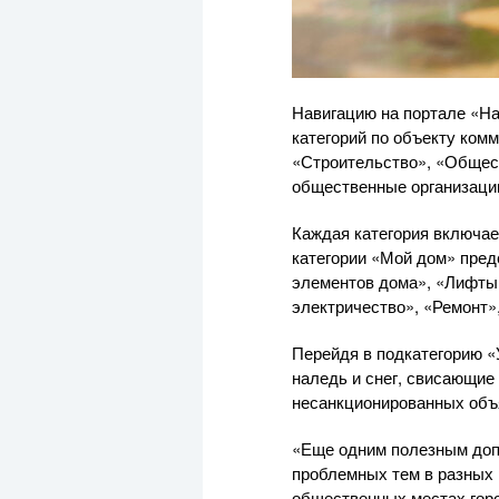
Навигацию на портале «На
категорий по объекту ком
«Строительство», «Общест
общественные организации
Каждая категория включае
категории «Мой дом» пред
элементов дома», «Лифты
электричество», «Ремонт»
Перейдя в подкатегорию «
наледь и снег, свисающие
несанкционированных объя
«Еще одним полезным допо
проблемных тем в разных 
общественных местах горож