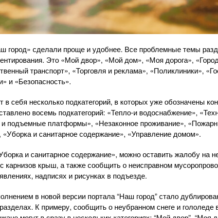
ш город» сделали проще и удобнее. Все проблемные темы разд
ментирования. Это «Мой двор», «Мой дом», «Моя дорога», «Горо
венный транспорт», «Торговля и реклама», «Поликлиники», «Г
» и «Безопасность».
т в себя несколько подкатегорий, в которых уже обозначены ко
ставлено восемь подкатегорий: «Тепло-и водоснабжение», «Тех
 и подъемные платформы», «Незаконное проживание», «Пожарн
, «Уборка и санитарное содержание», «Управление домом».
Уборка и санитарное содержание», можно оставить жалобу на н
 с карнизов крыш, а также сообщить о неисправном мусоропров
влениях, надписях и рисунках в подъезде.
лнением в новой версии портала “Наш город” стало дублирова
разделах. К примеру, сообщить о неубранном снеге и гололеде 
ане могут в сразу в нескольких категориях: “Мой двор”, “Моя 