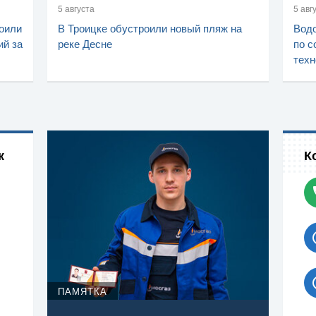
5 августа
5 авг
оили
В Троицке обустроили новый пляж на
Водо
ий за
реке Десне
по с
техн
к
К
ПАМЯТКА