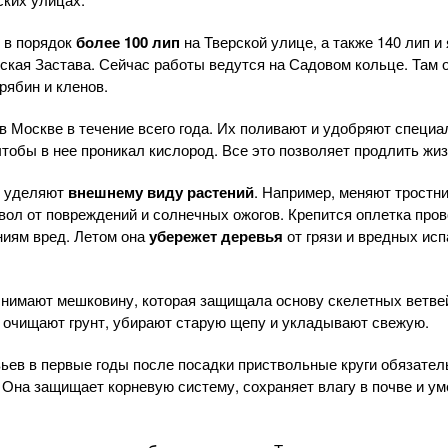
 в порядок
более 100 лип
на Тверской улице, а также 140 лип и 
ская Застава. Сейчас работы ведутся на Садовом кольце. Там 
рябин и кленов.
в Москве в течение всего года. Их поливают и удобряют специ
чтобы в нее проникал кислород. Все это позволяет продлить жиз
е уделяют
внешнему виду растений
. Например, меняют тростн
ол от повреждений и солнечных ожогов. Крепится оплетка пров
ниям вред. Летом она
убережет деревья
от грязи и вредных ис
снимают мешковину, которая защищала основу скелетных ветве
 очищают грунт, убирают старую щепу и укладывают свежую.
ьев в первые годы после посадки приствольные круги обязател
 Она защищает корневую систему, сохраняет влагу в почве и у