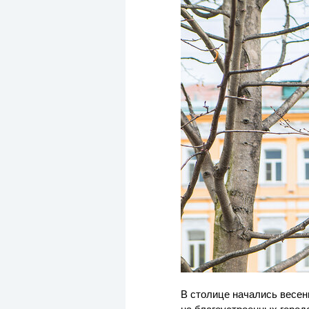
В столице начались весен
на благоустроенных город