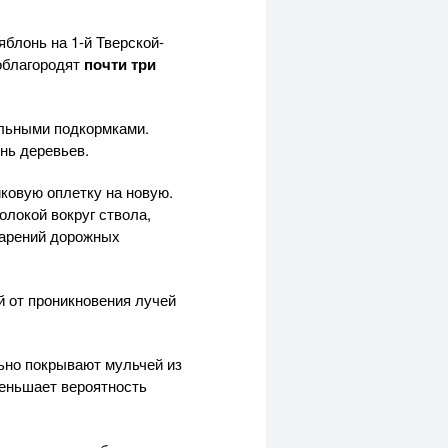
яблонь на 1-й Тверской-
облагородят
почти три
альными подкормками.
нь деревьев.
иковую оплетку на новую.
олокой вокруг ствола,
парений дорожных
й от проникновения лучей
ьно покрывают мульчей из
меньшает вероятность