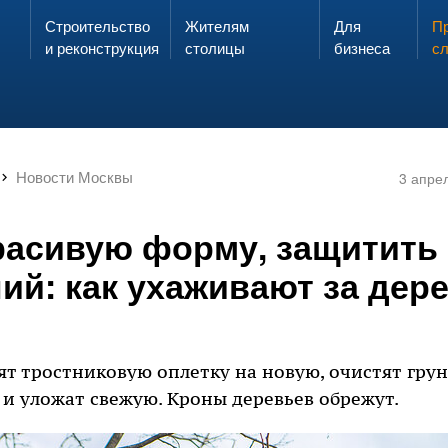
Строительство
Жителям
Для
Запах газа?
Пр
ЗВОНИ
и реконструкция
столицы
бизнеса
с
Новости Москвы
3 апре
расивую форму, защитить 
ий: как ухаживают за дер
т тростниковую оплетку на новую, очистят грун
 и уложат свежую. Кроны деревьев обрежут.