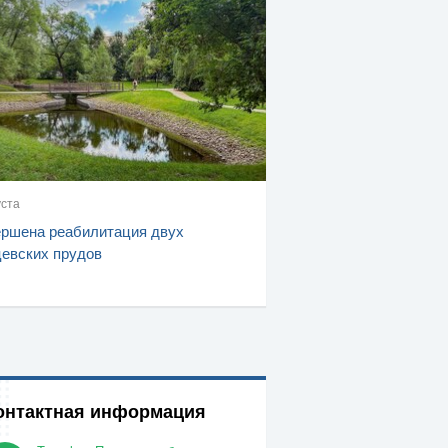
уста
ршена реабилитация двух
евских прудов
онтактная информация