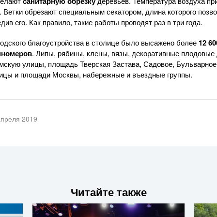
делают
санитарную обрезку
деревьев. Температура воздуха пр
. Ветки обрезают специальным секатором, длина которого позв
див его. Как правило, такие работы проводят раз в три года.
родского благоустройства в столице было высажено более
12 60
пномеров
. Липы, рябины, клены, вязы, декоративные плодовые
мскую улицы, площадь Тверская Застава, Садовое, Бульварное
ицы и площади Москвы, набережные и въездные группы.
апреля 2019
Читайте также