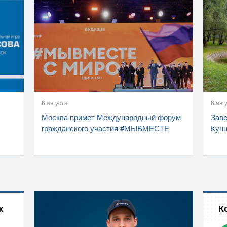
6 августа
6 авг
Москва примет Международный форум
Заве
гражданского участия #МЫВМЕСТЕ
Кунц
к
К