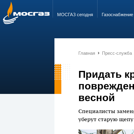
ГОРЯЧАЯ ЛИНИЯ
ЭЛЕКТРОННАЯ ПОЧТА
8 800 700 71 04
info@mos-gaz.ru
МОСГАЗ сегодня
Газо­снабжение
Главная
Пресс-служба
Придать к
поврежден
весной
Специалисты заменя
уберут старую щепу