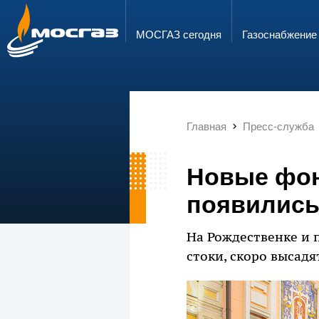
ГОРЯЧАЯ ЛИНИЯ
ЭЛЕКТРОННАЯ ПОЧТА
8 800 700 71 04
info@mos-gaz.ru
МОСГАЗ сегодня
Газо­снабжение
Главная
Пресс-служба
Новые фон
появились
На Рождественке и 
стоки, скоро высадя