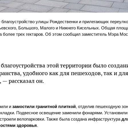
 благоустройство улицы Рождественки и прилегающих переулко
ьевского, Большого, Малого и Нижнего Кисельных. Общая площ
а более трех гектаров. Об этом сообщил заместитель Мэра Мо
 благоустройства этой территории было созда
ранства, удобного как для пешеходов, так и дл
 — рассказал он.
рили и
замостили гранитной плиткой
, отделив пешеходную зон
кладки. Подвесное освещение заменили фонарями. Установили 
строили велопарковки. Также была создана инфраструктура
дл
остями здоровья
.