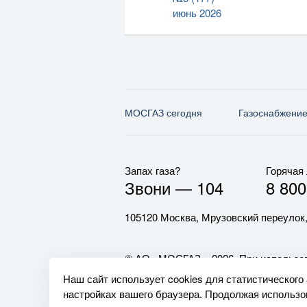
июнь 2026
МОСГАЗ сегодня
Газо­снабжени
Запах газа?
Горячая
Звони —
104
8 800
105120 Москва, Мрузовский переулок,
© АО «МОСГАЗ», 2026. При использов
обязательна.
Наш сайт использует cookies для статистического
настройках вашего браузера. Продолжая использов