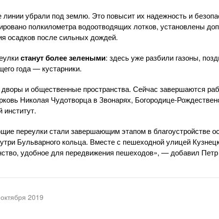
линии убрали под землю. Это повысит их надежность и безопас
тировано полкилометра водоотводящих лотков, установлены до
ия осадков после сильных дождей.
реулки
станут более зелеными
: здесь уже разбили газоны, поз
щего года — кустарники.
и дворы и общественные пространства. Сейчас завершаются раб
ерковь Николая Чудотворца в Звонарях, Богородице-Рождествен
 институт.
ющие переулки стали завершающим этапом в благоустройстве о
утри Бульварного кольца. Вместе с пешеходной улицей Кузнец
нство, удобное для передвижения пешеходов», — добавил Петр
 октября 2019