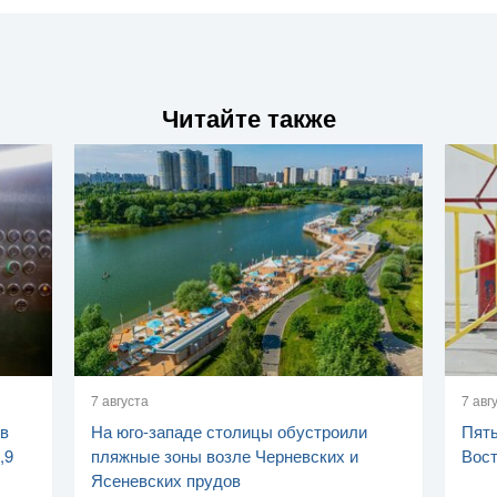
Читайте также
7 августа
7 авг
 в
На юго-западе столицы обустроили
Пять
,9
пляжные зоны возле Черневских и
Вост
Ясеневских прудов