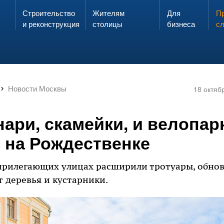
Строительство
Жителям
Для
Запах газа?
Пр
ЗВОНИ
и реконструкция
столицы
бизнеса
с
Новости Москвы
18 октяб
ари, скамейки, и велопар
 на Рождественке
прилегающих улицах расширили тротуары, обно
т деревья и кустарники.