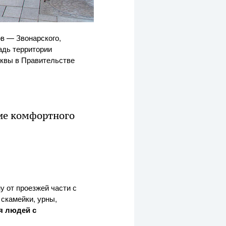
в — Звонарского,
адь территории
сквы в Правительстве
ние комфортного
я
у от проезжей части с
скамейки, урны,
я людей с