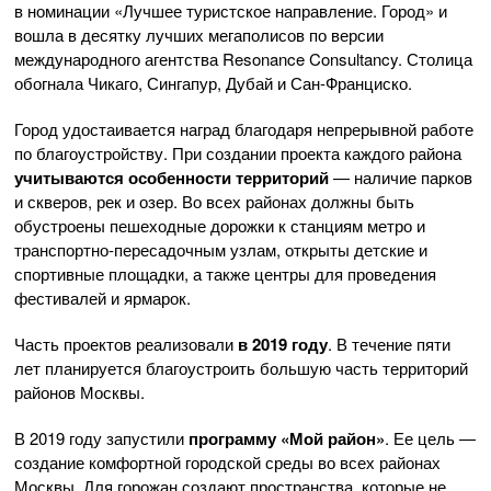
в номинации «Лучшее туристское направление. Город» и
вошла в десятку лучших мегаполисов по версии
международного агентства Resonance Consultancy. Столица
обогнала Чикаго, Сингапур, Дубай и Сан-Франциско.
Город удостаивается наград благодаря непрерывной работе
по благоустройству. При создании проекта каждого района
учитываются особенности территорий
— наличие парков
и скверов, рек и озер. Во всех районах должны быть
обустроены пешеходные дорожки к станциям метро и
транспортно-пересадочным узлам, открыты детские и
спортивные площадки, а также центры для проведения
фестивалей и ярмарок.
Часть проектов реализовали
в 2019 году
. В течение пяти
лет планируется благоустроить большую часть территорий
районов Москвы.
В 2019 году запустили
программу «Мой район»
. Ее цель —
создание комфортной городской среды во всех районах
Москвы. Для горожан создают пространства, которые не