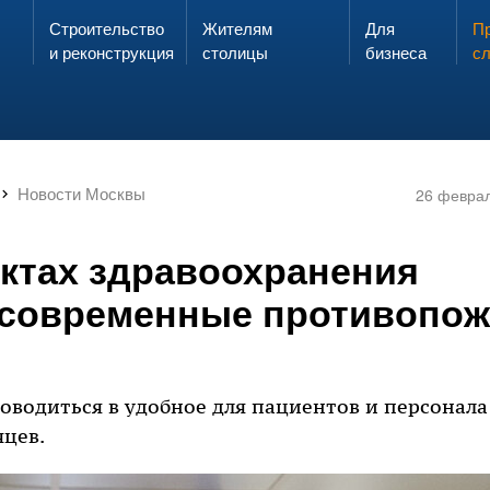
Строительство
Жителям
Для
Запах газа?
Пр
ЗВОНИ
и реконструкция
столицы
бизнеса
с
Новости Москвы
26 февра
ектах здравоохранения
 современные противопо
оводиться в удобное для пациентов и персонала 
яцев.