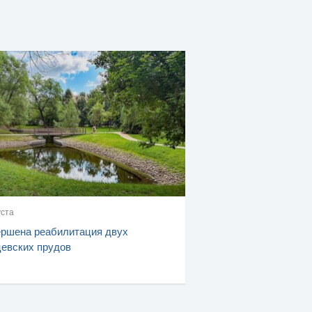
уста
ршена реабилитация двух
евских прудов