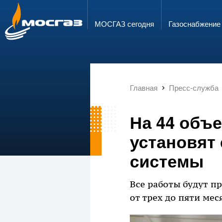
ГОРЯЧАЯ ЛИНИЯ
ЭЛЕКТРОННАЯ ПОЧТА
8 800 700 71 04
info@mos-gaz.ru
МОСГАЗ сегодня
Газо­снабжение
Главная
Пресс-служба
На 44 объ
установят
системы
Все работы будут пр
от трех до пяти мес