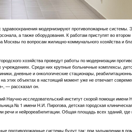
ах здравоохранения модернизируют противопожарные системы. 
сонала, а также оборудования. К работам приступят во втором 
а Москвы по вопросам жилищно-коммунального хозяйства и бла
ородского хозяйства проведут работы по модернизации против
 учреждениях. Среди них крупные больничные комплексы, детс
иники, дневные и онкологические стационары, реабилитационн
на этих объектах в настоящий момент уже не отвечает соврем
», — рассказал он.
ий Научно-исследовательский институт скорой помощи имени Н
льница № 1 имени Н.И. Пирогова, детская городская клиническа
ии речи и нейрореабилитации. Общая площадь всех зданий, где
ные противопожарные системы будут так: при задымлении в п