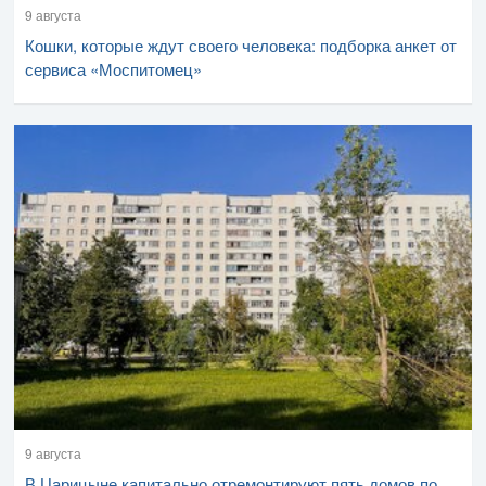
9 августа
Кошки, которые ждут своего человека: подборка анкет от
сервиса «Моспитомец»
9 августа
В Царицыне капитально отремонтируют пять домов по