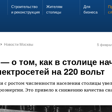
Строительство
Жителям
Для
Запах газа?
Пр
ЗВОНИ
и реконструкция
столицы
бизнеса
с
Новости Москвы
5 февра
— о том, как в столице на
ектросетей на 220 вольт
язи с ростом численности населения столицы уве
роэнергии. Это привело к снижению качества с