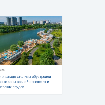
уста
го-западе столицы обустроили
ные зоны возле Черневских и
евских прудов