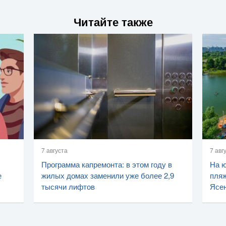
Читайте также
7 августа
7 авг
Программа капремонта: в этом году в
На ю
е
жилых домах заменили уже более 2,9
пляж
тысячи лифтов
Ясен