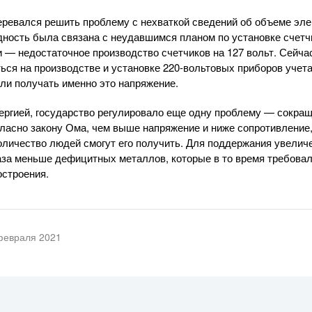
еревался решить проблему с нехваткой сведений об объеме эле
дность была связана с неудавшимся планом по установке счетчи
 — недостаточное производство счетчиков на 127 вольт. Сейча
ься на производстве и установке 220-вольтовых приборов учета
али получать именно это напряжение.
ергией, государство регулировало еще одну проблему — сокра
ласно закону Ома, чем выше напряжение и ниже сопротивление,
количество людей смогут его получить. Для поддержания увелич
аза меньше дефицитных металлов, которые в то время требовал
остроения.
февраля 2021