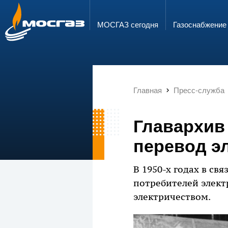
ГОРЯЧАЯ ЛИНИЯ
ЭЛЕКТРОННАЯ ПОЧТА
8 800 700 71 04
info@mos-gaz.ru
МОСГАЗ сегодня
Газо­снабжение
Главная
Пресс-служба
Главархив 
перевод эл
В 1950-х годах в св
потребителей элект
электричеством.