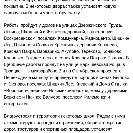
покрытие. В некоторых дворах также установят новую
садовую мебель и уложат брусчатку.
Работы пройдут у домов на улицах Дзержинского, Труда,
Ленина, Школьной и Железнодорожной, в поселении
Воскресенском, поселках Коммунарка, Радиоцентр, Шишкин
Лес, Птичное и Совхоза Крекшино, деревнях Кончеево,
Красная Пахра, Варварино, Акулово, Терехово, Конаково,
Кленовка, Рождествено, в селах Красная Пахра и Былово. В
Щербинке работы пройдут на улице Барышевская Роща, в
Троицке — в микрорайоне В и на Октябрьском проспекте.
Пешеходные маршруты приведут в порядок в селах Былово
и Кленово, поселках Шишкин Лес, Киевский и Дома Отдыха
«Вороново», деревне Новомихайловское, между деревнями
Верхнее и Нижнее Валуево, поселком Филимонки и
интернатом.
Благоустроят и территории некоторых школ. Рядом с ними
отремонтируют веранды и ограждения, обновят покрытие
дорог, тротуаров и спортивных площадок, установят