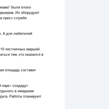
инамо” были плохо
оршеров. Их оборудуют
 в пресс-службе
ы. А для любителей
 10 лестничных маршей.
ться тем, кто оказался в
щая площадь составит
й парк» создадут
отдыхать в ожидании
круга. Работы планируют