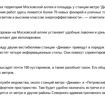
ва территория Московской аллеи и площадь у станции метро “Д
ия работ здесь появится более 70 новых фонарей и уличных т
светом и высоким классом энергоэффективности», — отметили
орожан на Московской аллее установят удобные лавочки и урн
елают две велопарковки.
ежду двумя вестибюлями станции «Динамо» приведут в порядок
естят четыре информационные стелы. Они помогут сориентирова
ысадят почти 180 кустарников, а также разобьют газон. Его об
 метров.
службе ведомства, около станций метро «Динамо» и «Петровски
ортное пространство. Там будет удобно назначать встречи и 
дятся от метро в другие районы Северного административного о