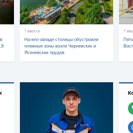
7 августа
7 авг
 в
На юго-западе столицы обустроили
Пять
,9
пляжные зоны возле Черневских и
Вост
Ясеневских прудов
к
К