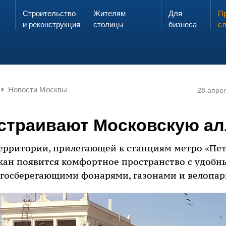
Строительство
Жителям
Для
Запах газа?
Пр
ЗВОНИ
и реконструкция
столицы
бизнеса
с
Новости Москвы
28 апре
устраивают Московскую а
территории, прилегающей к станциям метро «Пет
жан появится комфортное пространство с удобн
госберегающими фонарями, газонами и велопар