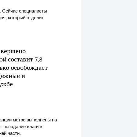
в. Сейчас специалисты
ня, который отделит
авершено
й составит 7,8
ько освобождает
адежные и
лужбе
танции метро выполнены на
т попадание влаги в
ей части.