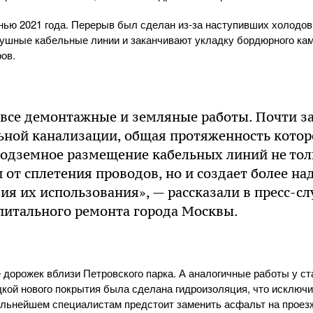
нью 2021 года. Перерыв был сделан из-за наступивших холодо
ушные кабельные линии и заканчивают укладку бордюрного кам
ов.
все демонтажные и земляные работы. Почти з
ьной канализации, общая протяженность которо
Подземное размещение кабельных линий не тол
 от сплетения проводов, но и создает более н
ия их использования», — рассказали в пресс-с
питального ремонта города Москвы.
дорожек вблизи Петровского парка. А аналогичные работы у с
дкой нового покрытия была сделана гидроизоляция, что исключи
льнейшем специалистам предстоит заменить асфальт на проезж