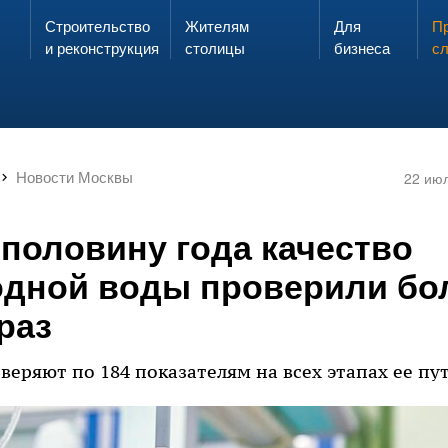
Строительство
Жителям
Для
Запах газа?
Пр
ЗВОНИ
и реконструкция
столицы
бизнеса
с
Новости Москвы
22 ию
 половину года качество
дной воды проверили бо
раз
веряют по 184 показателям на всех этапах ее пу