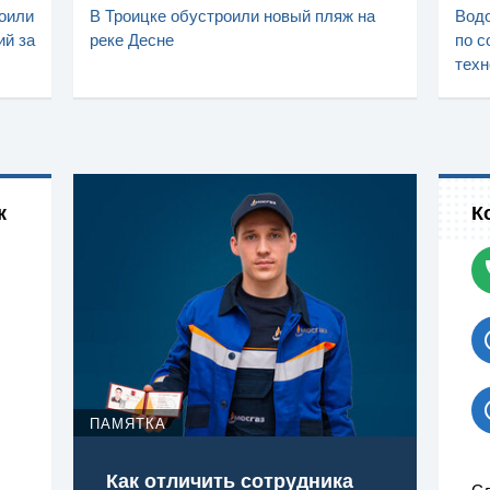
оили
В Троицке обустроили новый пляж на
Водо
ий за
реке Десне
по с
техн
к
К
ПАМЯТКА
Как отличить сотрудника
Сл