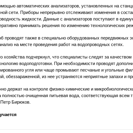
омощью автоматических анализаторов, установленных на станци
ной сети. Приборы непрерывно отслеживают изменения в соста
роводность жидкости. Данные с анализаторов поступают в еди
перативно принимать решения по изменению технологических ре
об проводят также в специально оборудованных передвижных э
ализ на месте проведения работ на водопроводных сетях.
го хозяйства подчеркнул, что специалисты следят за качеством
ехнологию водоподготовки. При необходимости проводят дополн
ированного угля или чаще промывают песчаные и угольные фил
ой, обеззараженной, из нее устраняются неприятные запахи и пр
но держат на контроле физико-химические и микробиологически
 полностью очищенная питьевая вода, соответствующая всем т
 Петр Бирюков.
лучается