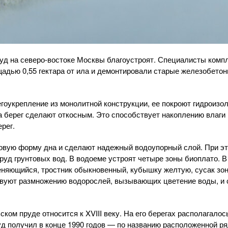
руд на северо-востоке Москвы благоустроят. Специалисты компл
адью 0,55 гектара от ила и демонтировали старые железобето
гоукрепление из монолитной конструкции, ее покроют гидроизо
а берег сделают откосным. Это способствует накоплению влаги
рег.
овую форму дна и сделают надежный водоупорный слой. При эт
уд грунтовых вод. В водоеме устроят четыре зоны биоплато. В
няющийся, тростник обыкновенный, кубышку желтую, сусак зон
твуют размножению водорослей, вызывающих цветение воды, и 
ком пруде относится к XVIII веку. На его берегах располагало
д получил в конце 1990 годов — по названию расположенной р