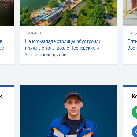
7 августа
7 авг
 в
На юго-западе столицы обустроили
Пять
,9
пляжные зоны возле Черневских и
Вост
Ясеневских прудов
к
К