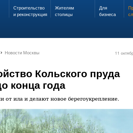
Строительство
Жителям
Для
Запах газа?
Пр
ЗВОНИ
и реконструкция
столицы
бизнеса
с
Новости Москвы
11 октяб
ойство Кольского пруда
о конца года
и от ила и делают новое берегоукрепление.