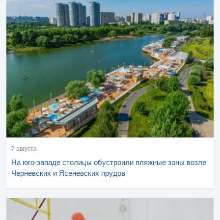
7 августа
На юго-западе столицы обустроили пляжные зоны возле
Черневских и Ясеневских прудов