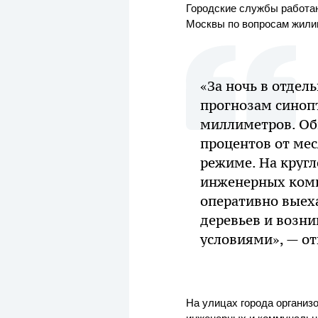
Городские службы работаю
Москвы по вопросам жилищ
«За ночь в отдел
прогнозам синопт
миллиметров. Общ
процентов от мес
режиме. На кругл
инженерных комп
оперативно выеха
деревьев и возн
условиями», — от
На улицах города организ
инженерных и коммунальны