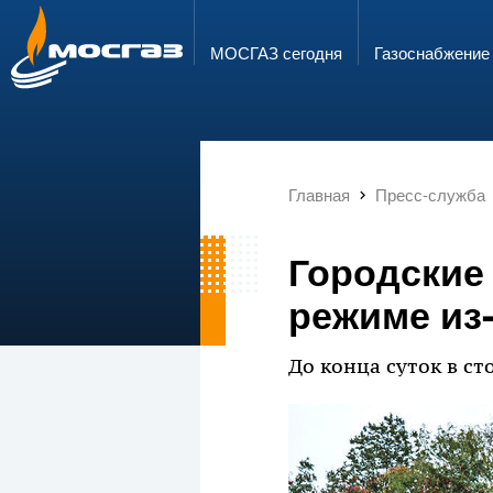
ГОРЯЧАЯ ЛИНИЯ
ЭЛЕКТРОННАЯ ПОЧТА
8 800 700 71 04
info@mos-gaz.ru
МОСГАЗ сегодня
Газо­снабжение
Главная
Пресс-служба
Городские
режиме из
До конца суток в с