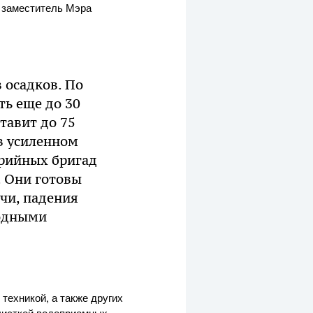
 заместитель Мэра
 осадков. По
ть еще до 30
тавит до 75
в усиленном
арийных бригад
 Они готовы
чи, падения
годными
техникой, а также других
чисткой водоприемных