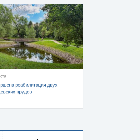
уста
ршена реабилитация двух
евских прудов