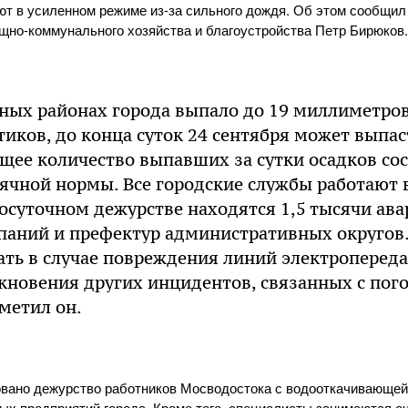
т в усиленном режиме из-за сильного дождя. Об этом сообщил
но-коммунального хозяйства и благоустройства Петр Бирюков.
ьных районах города выпало до 19 миллиметров
иков, до конца суток 24 сентября может выпас
ее количество выпавших за сутки осадков сос
ячной нормы. Все городские службы работают 
осуточном дежурстве находятся 1,5 тысячи ав
аний и префектур административных округов.
ть в случае повреждения линий электропереда
икновения других инцидентов, связанных с по
метил он.
овано дежурство работников Мосводостока с водооткачивающей 
х предприятий города. Кроме того, специалисты занимаются о