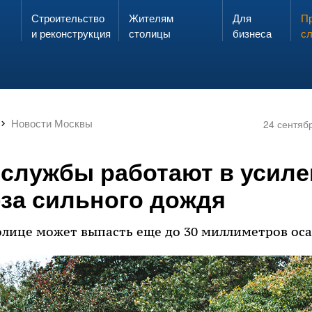
Строительство
Жителям
Для
Запах газа?
Пр
ЗВОНИ
и реконструкция
столицы
бизнеса
с
Новости Москвы
24 сентяб
 службы работают в усил
-за сильного дождя
толице может выпасть еще до 30 миллиметров оса