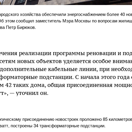
ородского хозяйства обеспечили энергоснабжением более 40 н
 Об этом сообщил заместитель Мэра Москвы по вопросам жили
тва Петр Бирюков.
ечения реализации программы реновации и п
сетям новых объектов уделяется особое вниман
дополнительные кабельные линии, при необх
форматорные подстанции. С начала этого года
м 42 таких дома, общая присоединенная мощно
т», — уточнил он.
огическому присоединению новостроек проложено 85 километро
оватт, построены 34 трансформаторные подстанции.