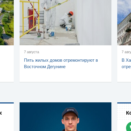
7 августа
7 авг
Пять жилых домов отремонтируют в
В Ха
Восточном Дегунине
отре
к
К