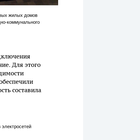
овых жилых домов
щно-коммунального
одключения
ие. Для этого
одимости
 обеспечили
сть составила
в электросетей