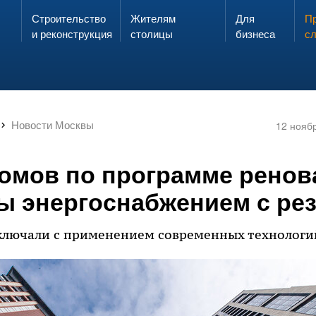
Строительство
Жителям
Для
Запах газа?
Пр
ЗВОНИ
и реконструкция
столицы
бизнеса
с
Новости Москвы
12 нояб
домов по программе ренов
ы энергоснабжением с ре
ключали с применением современных технологий