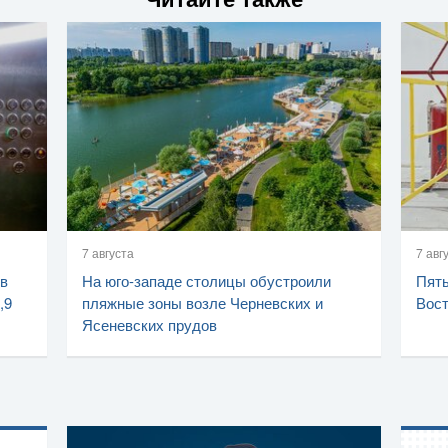
7 августа
7 авг
 в
На юго-западе столицы обустроили
Пять
,9
пляжные зоны возле Черневских и
Вост
Ясеневских прудов