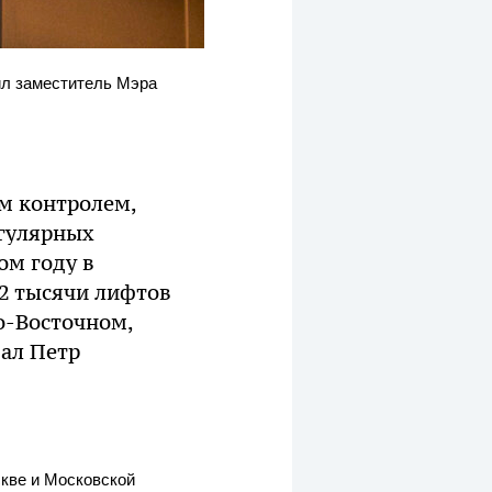
ил заместитель Мэра
.
м контролем,
егулярных
ом году в
2 тысячи лифтов
о-Восточном,
ал Петр
скве и Московской