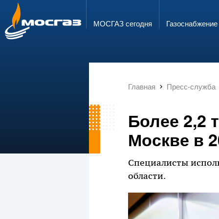
ГОРЯЧАЯ ЛИНИЯ
ЭЛЕКТРОННАЯ ПОЧТА
8 800 700 71 04
info@mos-gaz.ru
МОСГАЗ сегодня
Газо­снабжение
Главная
Пресс-служба
Более 2,2
Москве в 2
Специалисты исполь
области.