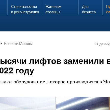
Строительство
Жителям
Для
Запах газа?
Пр
ЗВОНИ
и реконструкция
столицы
бизнеса
с
Новости Москвы
21 декаб
 тысячи лифтов заменили 
022 году
зуют оборудование, которое производится в Мо