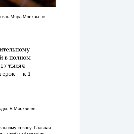
итель Мэра Москвы по
пительному
й в полном
 17 тысяч
 срок — к 1
оды. В Москве ее
ельному сезону. Главная
ть, чтобы обеспечить