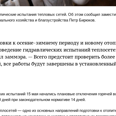
влические испытания тепловых сетей. Об этом сообщил замест
ального хозяйства и благоустройства Петр Бирюков.
товки к осенне-зимнему периоду и новому ото
роведение гидравлических испытаний теплосете
л заммэра. — Всего предстоит проверить более
, все работы будут завершены в установленный
ких испытаний 15 мая начались плановые отключения горячей в
 дней при законодательном нормативе 14 дней.
плосетей — одно из основных направлений подготовки к отопит
 потенциально ненадежные участки и оперативно их восстанови