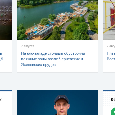
7 августа
7 авг
 в
На юго-западе столицы обустроили
Пять
,9
пляжные зоны возле Черневских и
Вост
Ясеневских прудов
к
К