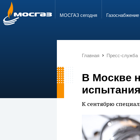
ГОРЯЧАЯ ЛИНИЯ
ЭЛЕКТРОННАЯ ПОЧТА
8 800 700 71 04
info@mos-gaz.ru
МОСГАЗ сегодня
Газо­снабжение
Главная
Пресс-служба
В Москве 
испытания
К сентябрю специал