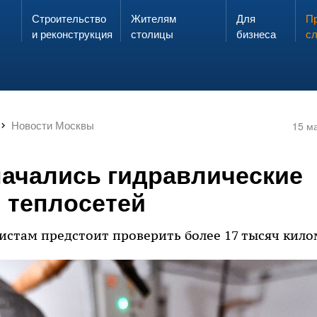
Строительство
Жителям
Для
Запах газа?
Пр
ЗВОНИ
и реконструкция
столицы
бизнеса
с
Новости Москвы
15 м
начались гидравлические
 теплосетей
истам предстоит проверить более 17 тысяч кило