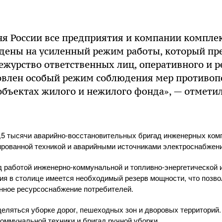
я России все предприятия и компании комплек
едены на усиленный режим работы, который пр
ежурство ответственных лиц, оперативного и 
новлен особый режим соблюдения мер противо
объектах жилого и нежилого фонда», — отмети
,5 тысячи аварийно-восстановительных бригад инженерных комп
рованной техникой и аварийными источниками электроснабжени
д работой инженерно-коммунальной и топливно-энергетической
я в столице имеется необходимый резерв мощности, что позво
нное ресурсоснабжение потребителей.
еляться уборке дорог, пешеходных зон и дворовых территорий.
оммунальной техники и бригад ручной уборки.