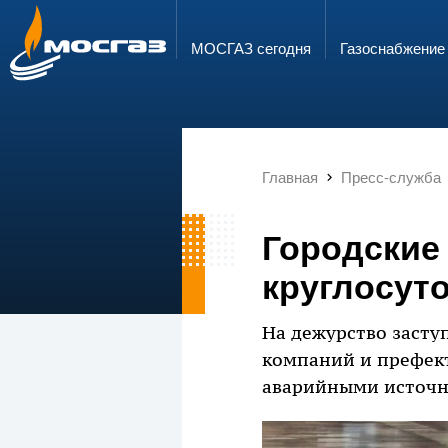
ГОРЯЧАЯ ЛИНИЯ
ЭЛЕКТРОННАЯ ПОЧТА
8 800 700 71 04
info@mos-gaz.ru
МОСГАЗ сегодня
Газо­снабжение
Главная
Пресс-служба
Городские
круглосут
На дежурство засту
компаний и префек
аварийными источн