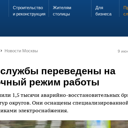
Строительство
Жителям
Для
Запах газа?
Пр
ЗВОНИ
и реконструкция
столицы
бизнеса
с
Новости Москвы
9 ию
 службы переведены на
очный режим работы
пили 1,5 тысячи аварийно-восстановительных б
тур округов. Они оснащены специализированной
иками электроснабжения.