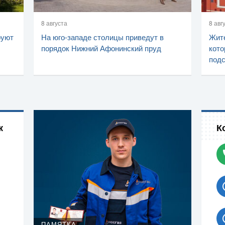
8 августа
8 авг
руют
На юго-западе столицы приведут в
Жите
порядок Нижний Афонинский пруд
кото
подс
к
К
ПАМЯТКА