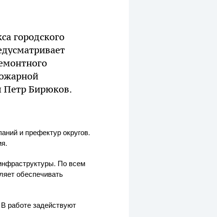
са городского
едусматривает
ремонтного
пожарной
л Петр Бирюков.
аний и префектур округов.
я.
 инфраструктуры. По всем
ляет обеспечивать
 В работе задействуют