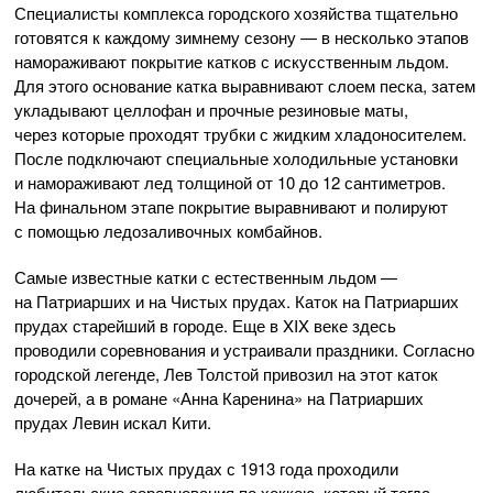
Специалисты комплекса городского хозяйства тщательно
готовятся к каждому зимнему сезону — в несколько этапов
намораживают покрытие катков с искусственным льдом.
Для этого основание катка выравнивают слоем песка, затем
укладывают целлофан и прочные резиновые маты,
через которые проходят трубки с жидким хладоносителем.
После подключают специальные холодильные установки
и намораживают лед толщиной от 10 до 12 сантиметров.
На финальном этапе покрытие выравнивают и полируют
с помощью ледозаливочных комбайнов.
Самые известные катки с естественным льдом —
на Патриарших и на Чистых прудах. Каток на Патриарших
прудах старейший в городе. Еще в XIX веке здесь
проводили соревнования и устраивали праздники. Согласно
городской легенде, Лев Толстой привозил на этот каток
дочерей, а в романе «Анна Каренина» на Патриарших
прудах Левин искал Кити.
На катке на Чистых прудах с 1913 года проходили
любительские соревнования по хоккею, который тогда