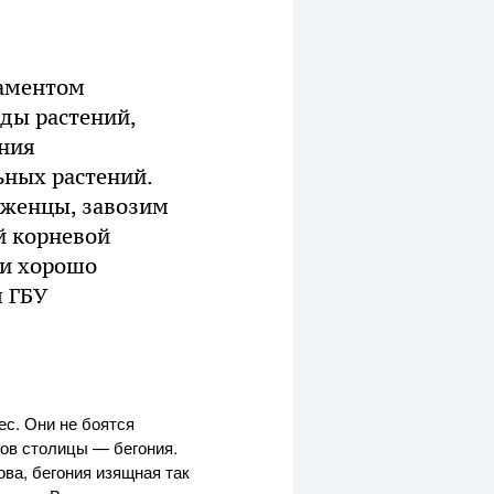
таментом
ды растений,
ания
ьных растений.
аженцы, завозим
й корневой
 и хорошо
м ГБУ
ес. Они не боятся
тов столицы — бегония.
ва, бегония изящная так