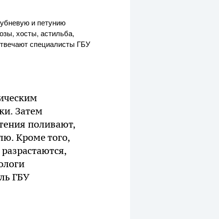
лубневую и петунию
озы, хосты, астильба,
 отвечают специалисты ГБУ
мическим
ки. Затем
стения поливают,
ю. Кроме того,
 разрастаются,
ологи
ль ГБУ