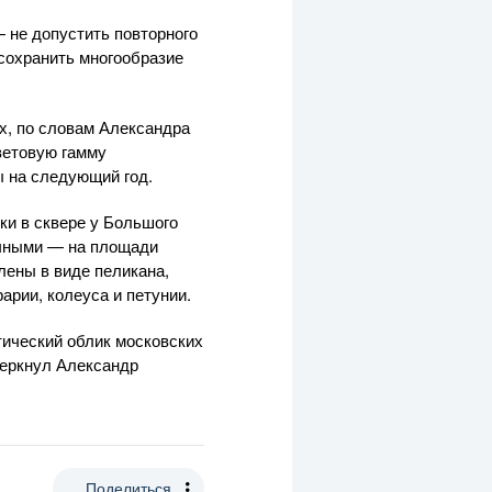
— не допустить повторного
сохранить многообразие
х, по словам Александра
ветовую гамму
ы на следующий год.
и в сквере у Большого
ычными — на площади
лены в виде пеликана,
арии, колеуса и петунии.
тический облик московских
черкнул Александр
Поделиться