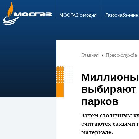
ГОРЯЧАЯ ЛИНИЯ
ЭЛЕКТРОННАЯ ПОЧТА
8 800 700 71 04
info@mos-gaz.ru
МОСГАЗ сегодня
Газо­снабжение
Главная
Пресс-служба
Миллионы 
выбирают 
парков
Зачем столичным кл
считаются самыми 
материале.