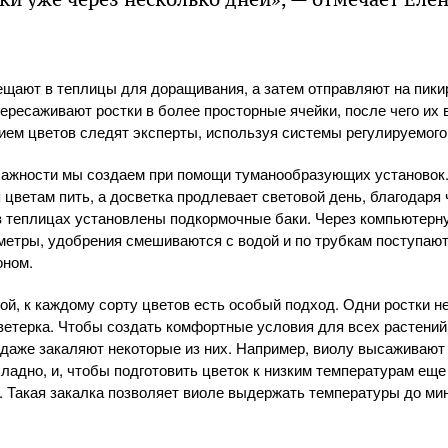
щают в теплицы для доращивания, а затем отправляют на пики
ресаживают ростки в более просторные ячейки, после чего их 
нием цветов следят эксперты, используя системы регулируемого
ажности мы создаем при помощи туманообразующих установок.
 цветам пить, а досветка продлевает световой день, благодаря
 в теплицах установлены подкормочные баки. Через компьютерн
етры, удобрения смешиваются с водой и по трубкам поступают
оном.
й, к каждому сорту цветов есть особый подход. Одни ростки не
ветерка. Чтобы создать комфортные условия для всех растений
 даже закаляют некоторые из них. Например, виолу высаживают 
ладно, и, чтобы подготовить цветок к низким температурам еще 
. Такая закалка позволяет виоле выдержать температуры до мин