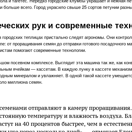
ола и тагетес. Нередко городские клумбы украшает и нежная пет
и больше всего. Город украсило свыше 25 сортов петунии разны
еческих рук и современные тех
 городских теплицах пристально следят агрономы. Они контрол
пе: от проращивания семян до отправки готового посадочного м
истам помогают современные технологии.
шом посевном комплексе. Выглядит эта машина так же, как ко
льным ячейкам — кассетам. В каждую лунку в кассете механизм
родным минералом и увлажняет. В одной такой кассете умещается
оло миллиона семян.
 семенами отправляют в камеру проращивания.
тоянную температуру и влажность воздуха. Бл
астут на 40 процентов быстрее, чем в естестве
тки уже через несколько дней», — отмечает Еле