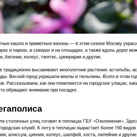
тные кашпо и приметные вазоны — в этом сезоне Москву украс
рах и парках, в скверах и на площадях, а также вдоль дорог мо
, бегонии, колеус, тагетес, цинерария и другие.
ве традиционно высаживают многолетние растения: астильбы, ас
иды. Весной город украшали виолы и тюльпаны. Всего в этом го
в. Рассказываем, как они появляются на городских улицах, как
что обращают внимание при посадке.
егаполиса
ля столичных улиц готовят в теплицах ГБУ «Озеленение». Зде
ородских клумб. К лету в теплицах вырастает более 150 видов
ия, алиссум, цинния, колеус, шалфей, хоста, лилейник и другие