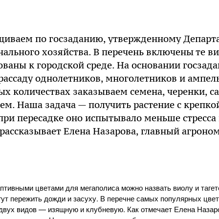
иваем по госзаданию, утвержденному Депар
льного хозяйства. В перечень включены те ви
ваны к городской среде. На основании госзад
ассаду однолетников, многолетников и ампел
ых количествах заказываем семена, черенки, с
еем. Наша задача — получить растение с крепко
при пересадке оно испытывало меньше стресса
рассказывает Елена Назарова, главный агроно
птивными цветами для мегаполиса можно назвать виолу и тагет
гут пережить дожди и засуху. В перечне самых популярных цве
вух видов — изящную и клубневую. Как отмечает Елена Назаро