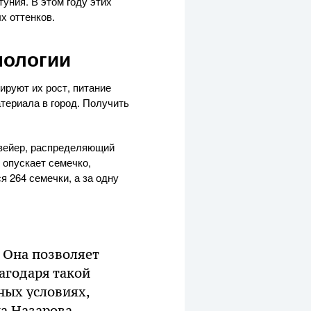
уния. В этом году этих
х оттенков.
нологии
ируют их рост, питание
атериала в город. Получить
нвейер, распределяющий
 опускает семечко,
 264 семечки, а за одну
 Она позволяет
агодаря такой
нных условиях,
на Назарова.