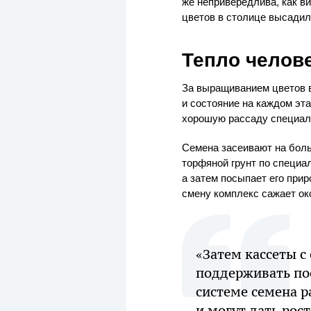
же непривередлива, как ви
цветов в столице высадил
Тепло челов
За выращиванием цветов в
и состояние на каждом эта
хорошую рассаду специал
Семена засеивают на боль
торфяной грунт по специа
а затем посыпает его при
смену комплекс сажает ок
«Затем кассеты с
поддерживать пос
системе семена р
и могут дать рос