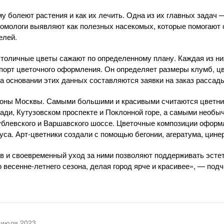
у болеют растения и как их лечить. Одна из их главных задач 
томологи выявляют как полезных насекомых, которые помогают 
елей.
столичные цветы сажают по определенному плану. Каждая из ни
порт цветочного оформления. Он определяет размеры клумб, ц
На основании этих данных составляются заявки на заказ рассад
оны Москвы. Самыми большими и красивыми считаются цветник
ади, Кутузовском проспекте и Поклонной горе, а самыми необ
Рублевского и Варшавского шоссе. Цветочные композиции оформ
буса. Арт-цветники создали с помощью бегонии, агератума, цинер
в и своевременный уход за ними позволяют поддерживать эсте
о весенне-летнего сезона, делая город ярче и красивее», — под
 июля 2023