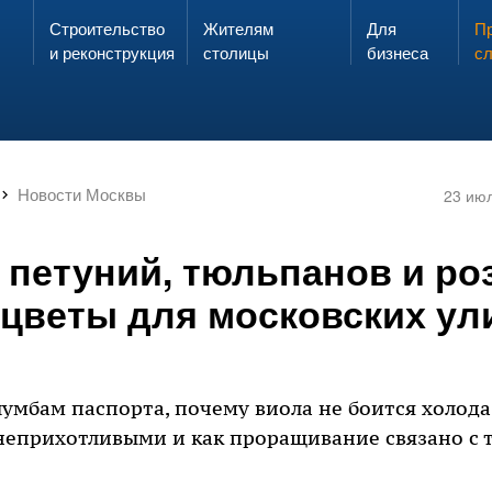
Строительство
Жителям
Для
Запах газа?
Пр
ЗВОНИ
и реконструкция
столицы
бизнеса
с
Новости Москвы
23 ию
петуний, тюльпанов и роз
цветы для московских ул
умбам паспорта, почему виола не боится холода
неприхотливыми и как проращивание связано с 