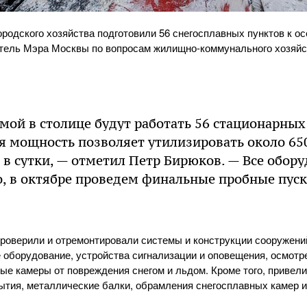
родского хозяйства подготовили 56 снегосплавных пунктов к о
тель Мэра Москвы по вопросам жилищно-коммунального хозяйст
мой в столице будут работать 56 стационарных
я мощность позволяет утилизировать около 65
 в сутки, — отметил Петр Бирюков. — Все обор
, в октябре проведем финальные пробные пуск
оверили и отремонтировали системы и конструкции сооружени
е оборудование, устройства сигнализации и оповещения, осмот
е камеры от повреждения снегом и льдом. Кроме того, привел
ытия, металлические балки, обрамления снегосплавных камер и