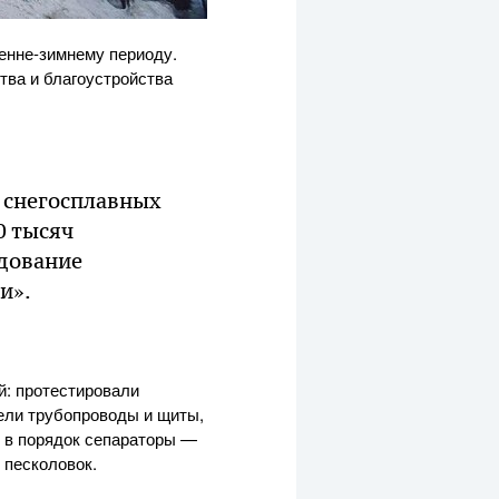
сенне-зимнему периоду.
ва и благоустройства
 снегосплавных
0 тысяч
удование
и».
й: протестировали
рели трубопроводы и щиты,
и в порядок сепараторы —
 песколовок.