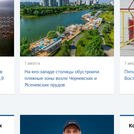
7 августа
7 авг
 в
На юго-западе столицы обустроили
Пять
,9
пляжные зоны возле Черневских и
Вост
Ясеневских прудов
к
К