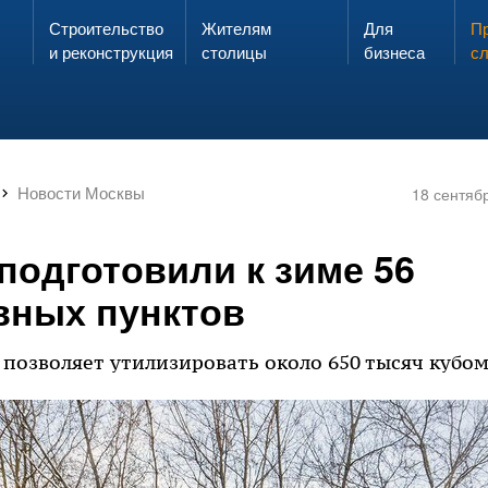
Строительство
Жителям
Для
Запах газа?
Пр
ЗВОНИ
и реконструкция
столицы
бизнеса
с
Новости Москвы
18 сентяб
подготовили к зиме 56
вных пунктов
позволяет утилизировать около 650 тысяч кубоме