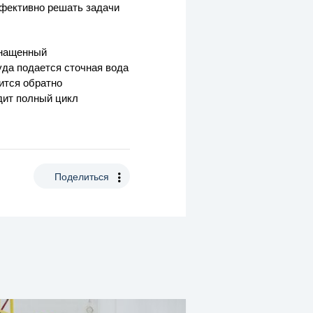
фективно решать задачи
снащенный
уда подается сточная вода
дится обратно
дит полный цикл
Поделиться