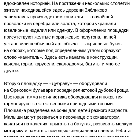
вдохновлен историей. На протяжении нескольких столетий
жители находившейся здесь деревни Зябликово
занимались производством канители — тончайшей
проволоки из серебра или золота, которой украшали
ювелирные изделия или одежду. В оформлении площадки
присутствуют желтые и оранжевые полутона, на ней
установили необычный арт-объект — акриловые буквы
на опорах, которые под определенным углом образуют
слово «канитель». Здесь есть канатные конструкции,
качели, горки, карусели, скалодромы, батуты и многое
другое.
Вторую площадку — «Дубраву» — оборудовали
на Ореховом бульваре посреди реликтовой дубовой рощи.
Цветовая гамма и стилистика оборудования и покрытия
гармонируют с естественными природными тонами.
Площадка разделена на зоны для детей разного возраста.
Малыши могут резвиться в песочнице с экскаватором,
качаться на качелях, прыгать на батутах, развивать мелкую
моторику и память с помощью специальной панели. Ребята
постарше проводят время на высотном игровом комплексе