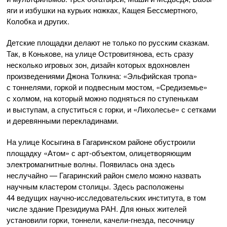
яги и избушки на курьих ножках, Кащея Бессмертного,
Колобка и других.
Детские площадки делают не только по русским сказкам.
Так, в Конькове, на улице Островитянова, есть сразу
несколько игровых зон, дизайн которых вдохновлен
произведениями Джона Толкина: «Эльфийская тропа»
с тоннелями, горкой и подвесным мостом, «Средиземье»
с холмом, на который можно подняться по ступенькам
и выступам, а спуститься с горки, и «Лихолесье» с сетками
и деревянными перекладинами.
На улице Косыгина в Гагаринском районе обустроили
площадку «Атом» с арт-объектом, олицетворяющим
электромагнитные волны. Появилась она здесь
неслучайно — Гагаринский район смело можно назвать
научным кластером столицы. Здесь расположены
44 ведущих научно-исследовательских института, в том
числе здание Президиума РАН. Для юных жителей
установили горки, тоннели, качели-гнезда, песочницу