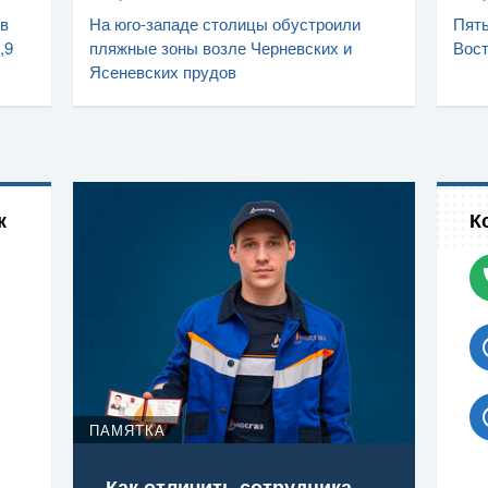
 в
На юго-западе столицы обустроили
Пять
,9
пляжные зоны возле Черневских и
Вост
Ясеневских прудов
к
К
ПАМЯТКА
Как отличить сотрудника