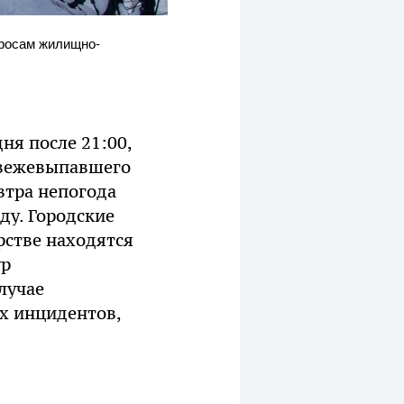
просам жилищно-
ня после 21:00,
свежевыпавшего
автра непогода
ду. Городские
рстве находятся
ур
лучае
х инцидентов,