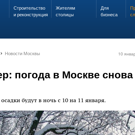
Строительство
Жителям
Для
Запах газа?
Пр
ЗВОНИ
и реконструкция
столицы
бизнеса
с
Новости Москвы
10 янва
ер: погода в Москве снова
садки будут в ночь с 10 на 11 января.