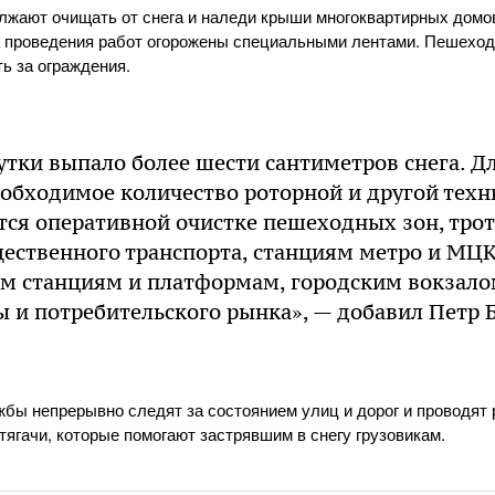
лжают очищать от снега и наледи крыши многоквартирных дом
 проведения работ огорожены специальными лентами. Пешеход
ь за ограждения.
тки выпало более шести сантиметров снега. Д
обходимое количество роторной и другой техн
тся оперативной очистке пешеходных зон, трот
ественного транспорта, станциям метро и МЦК
 станциям и платформам, городским вокзало
 и потребительского рынка», — добавил Петр 
ужбы непрерывно следят за состоянием улиц и дорог и проводят
ягачи, которые помогают застрявшим в снегу грузовикам.