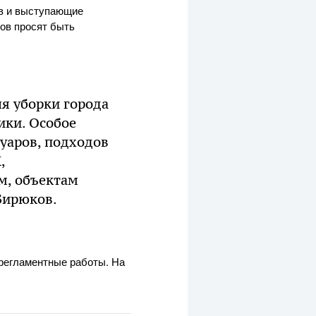
ов и выступающие
ов просят быть
ля уборки города
ики. Особое
уаров, подходов
,
м, объектам
Бирюков.
 регламентные работы. На