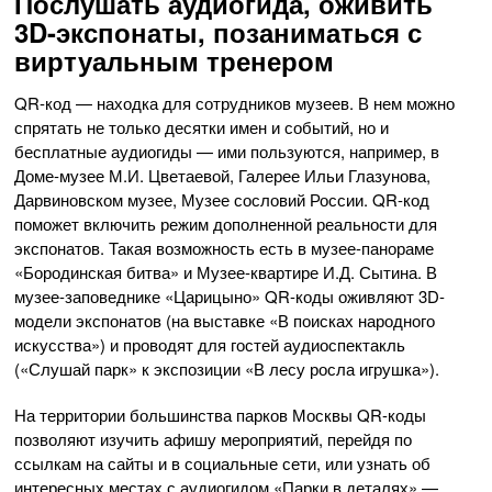
Послушать аудиогида, оживить
3D-экспонаты, позаниматься с
виртуальным тренером
QR-код — находка для сотрудников музеев. В нем можно
спрятать не только десятки имен и событий, но и
бесплатные аудиогиды — ими пользуются, например, в
Доме-музее М.И. Цветаевой, Галерее Ильи Глазунова,
Дарвиновском музее, Музее сословий России. QR-код
поможет включить режим дополненной реальности для
экспонатов. Такая возможность есть в музее-панораме
«Бородинская битва» и Музее-квартире И.Д. Сытина. В
музее-заповеднике «Царицыно» QR-коды оживляют 3D-
модели экспонатов (на выставке «В поисках народного
искусства») и проводят для гостей аудиоспектакль
(«Слушай парк» к экспозиции «В лесу росла игрушка»).
На территории большинства парков Москвы QR-коды
позволяют изучить афишу мероприятий, перейдя по
ссылкам на сайты и в социальные сети, или узнать об
интересных местах с аудиогидом «Парки в деталях» —