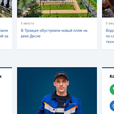
5 августа
5 авг
оили
В Троицке обустроили новый пляж на
Водо
ий за
реке Десне
по с
техн
к
К