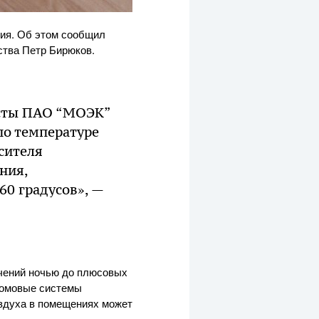
ния. Об этом сообщил
ства Петр Бирюков.
исты ПАО “МОЭК”
по температуре
сителя
ния,
0 градусов», —
ачений ночью до плюсовых
идомовые системы
оздуха в помещениях может