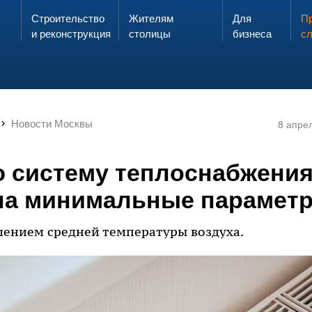
Строительство
Жителям
Для
Запах газа?
Пр
ЗВОНИ
и реконструкция
столицы
бизнеса
с
Новости Москвы
8 апре
 систему теплоснабжени
на минимальные парамет
шением средней температуры воздуха.