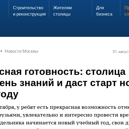
Строительство
Жителям
Для
Запах газа?
Пр
ЗВОНИ
и реконструкция
столицы
бизнеса
с
Новости Москвы
31 авгус
сная готовность: столица
ень знаний и даст старт 
году
нтября, у ребят есть прекрасная возможность от
рузьями, увлекательно и интересно провести вр
едельника начинается новый учебный год, свои 