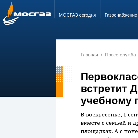
ГОРЯЧАЯ ЛИНИЯ
ЭЛЕКТРОННАЯ ПОЧТА
8 800 700 71 04
info@mos-gaz.ru
МОСГАЗ сегодня
Газо­снабжение
Главная
Пресс-служба
Первоклас
встретит Д
учебному 
В воскресенье, 1 се
вместе с семьей и д
площадках. А с пон