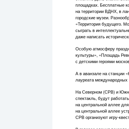
площадках. Бесплатные ко
на территории ВДНХ, в ла
городские музеи. Разнооб
«Территория будущего. Мо
сыграть в интеллектуальн
даже написать историческ
Особую атмосферу праздник
культуры», «Площадь Рево
с детскими героями моско
А в аванзале на станции 
лауреата международных 
На Северном (СРВ) и Южн
спектакль, будут работать
на центральной аллее для 
на центральной аллее уст
СРВ организуют игру-квест,