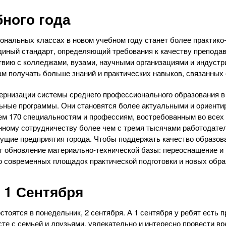
бного года
нальных классах в новом учебном году станет более практико
иный стандарт, определяющий требования к качеству преподав
твию с колледжами, вузами, научными организациями и индуст
м получать больше знаний и практических навыков, связанных
ернизации системы среднего профессионального образования 
ные программы. Они становятся более актуальными и ориентир
м 170 специальностям и профессиям, востребованным во всех
нному сотрудничеству более чем с тремя тысячами работодате
ущие предприятия города. Чтобы поддержать качество образова
 обновление материально-технической базы: переоснащение и 
о современных площадок практической подготовки и новых обр
 1 Сентября
стоятся в понедельник, 2 сентября. А 1 сентября у ребят есть 
те с семьей и друзьями, увлекательно и интересно провести вр