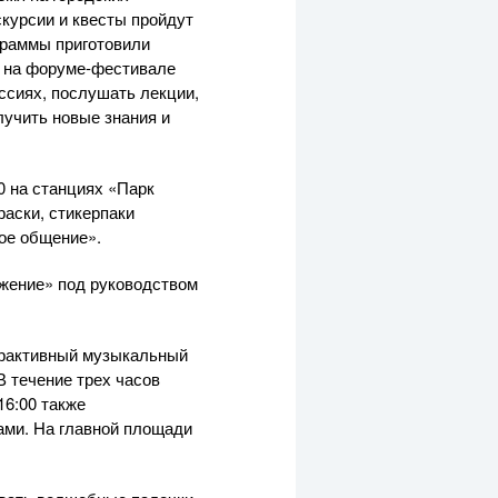
скурсии и квесты пройдут
граммы приготовили
й на форуме-фестивале
ссиях, послушать лекции,
лучить новые знания и
0 на станциях «Парк
раски, стикерпаки
вое общение».
ажение» под руководством
ерактивный музыкальный
В течение трех часов
16:00 также
ами. На главной площади