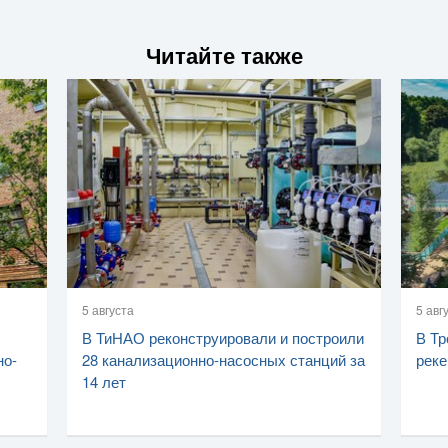
Читайте также
5 августа
5 авг
В ТиНАО реконструировали и построили
В Тр
но-
28 канализационно-насосных станций за
реке
14 лет