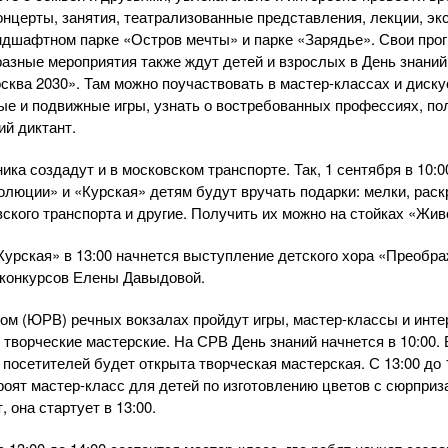
нцерты, занятия, театрализованные представления, лекции, эк
ндшафтном парке «Остров мечты» и парке «Зарядье». Свои про
разные мероприятия также ждут детей и взрослых в День знани
сква 2030». Там можно поучаствовать в мастер-классах и диску
ые и подвижные игры, узнать о востребованных профессиях, по
ий диктант.
а создадут и в московском транспорте. Так, 1 сентября в 10:0
люции» и «Курская» детям будут вручать подарки: мелки, раск
вского транспорта и другие. Получить их можно на стойках «Жи
«Курская» в 13:00 начнется выступление детского хора «Преобр
конкурсов Елены Давыдовой.
ом (ЮРВ) речных вокзалах пройдут игры, мастер-классы и инт
 творческие мастерские. На СРВ День знаний начнется в 10:00. 
посетителей будет открыта творческая мастерская. С 13:00 до 
роят мастер-класс для детей по изготовлению цветов с сюрприз
 она стартует в 13:00.