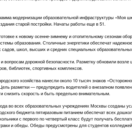
грамма модернизации образовательной инфраструктуры «Моя ш
здания старой постройки. Начаты работы еще в 51.
отовке к новому осенне-зимнему и отопительному сезонам обор
стемы образования. Столичные энергетики обеспечат надежное
х садов, школ, высших и средних специальных образовательны
и вопросам дорожной безопасности. Разметку обновили возле ш
ров, библиотек, спортивных комплексов.
родского хозяйства нанесли около 10 тысяч знаков «Осторожно,
 Цель разметки — предупредить водителей о внезапном появлени
и снизить скорость и быть предельно внимательным.
 года во всех образовательных учреждениях Москвы созданы ус
ородского бюджета пятиразовым питанием обеспечат всех дошкол
кольники с первого по четвертый класс будут получать бесплат
траки и обеды. Обеды предусмотрены для студентов колледжей