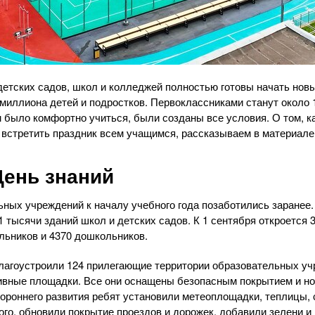
детских садов, школ и колледжей полностью готовы начать новы
6 миллиона детей и подростков. Первоклассниками станут около
 было комфортно учиться, были созданы все условия. О том, к
о встретить праздник всем учащимся, рассказываем в материале
День знаний
ьных учреждений к началу учебного года позаботились заранее.
 тысячи зданий школ и детских садов. К 1 сентября откроется 3
ольников и 4370 дошкольников.
благоустроили 124 прилегающие территории образовательных уч
тивные площадки. Все они оснащены безопасным покрытием и 
ороннего развития ребят установили метеоплощадки, теплицы, 
того, обновили покрытие проездов и дорожек, добавили зелени 