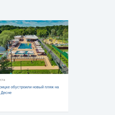
уста
оицке обустроили новый пляж на
 Десне