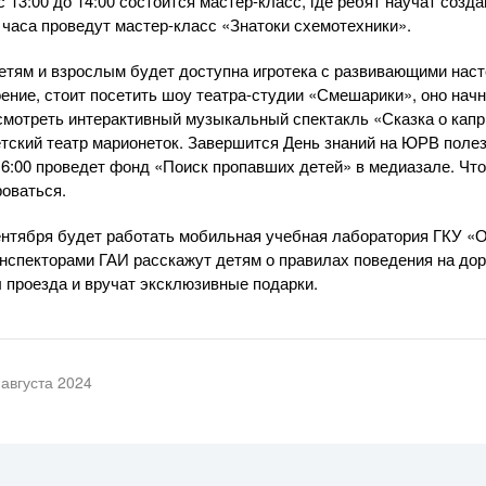
с 13:00 до 14:00 состоится мастер-класс, где ребят научат соз
е часа проведут мастер-класс «Знатоки схемотехники».
детям и взрослым будет доступна игротека с развивающими наст
ение, стоит посетить шоу театра-студии «Смешарики», оно начн
осмотреть интерактивный музыкальный спектакль «Сказка о кап
тский театр марионеток. Завершится День знаний на ЮРВ поле
 16:00 проведет фонд «Поиск пропавших детей» в медиазале. Чт
роваться.
ентября будет работать мобильная учебная лаборатория ГКУ «О
нспекторами ГАИ расскажут детям о правилах поведения на доро
ы проезда и вручат эксклюзивные подарки.
 августа 2024