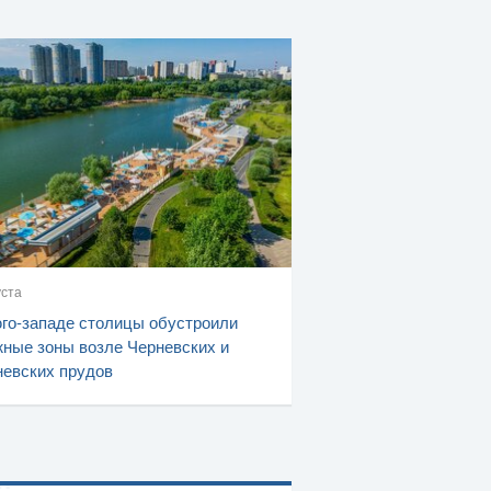
уста
го-западе столицы обустроили
ные зоны возле Черневских и
евских прудов