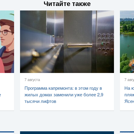
Читайте также
7 августа
7 авг
Программа капремонта: в этом году в
На ю
е
жилых домах заменили уже более 2,9
пляж
тысячи лифтов
Ясен