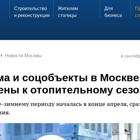
Строительство
Жителям
Для
Запах газа?
Пр
ЗВОНИ
и реконструкция
столицы
бизнеса
с
Новости Москвы
4 сентяб
а и соцобъекты в Москве
ены к отопительному сезо
е-зимнему периоду началась в конце апреля, сра
ния.