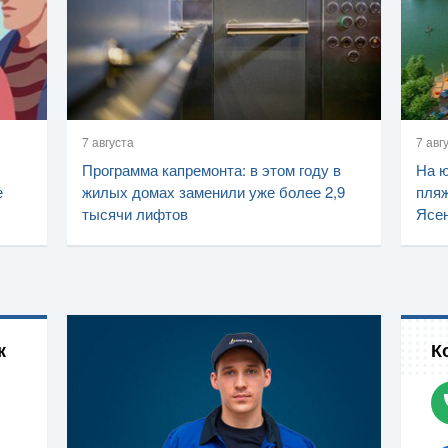
7 августа
7 авг
Программа капремонта: в этом году в
На ю
е
жилых домах заменили уже более 2,9
пляж
тысячи лифтов
Ясен
к
К