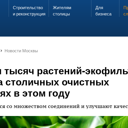
Строительство
Жителям
Для
Запах газа?
Пр
ЗВОНИ
и реконструкция
столицы
бизнеса
с
Новости Москвы
и тысяч растений-экофил
а столичных очистных
ях в этом году
я со множеством соединений и улучшают качес