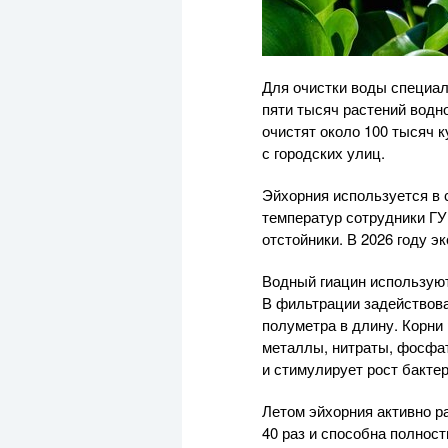
Для очистки воды специал
пяти тысяч растений водн
очистят около 100 тысяч 
с городских улиц.
Эйхорния используется в 
температур сотрудники Г
отстойники. В 2026 году э
Водный гиацин используют
В фильтрации задействова
полуметра в длину. Корни
металлы, нитраты, фосфат
и стимулирует рост бакте
Летом эйхорния активно р
40 раз и способна полнос