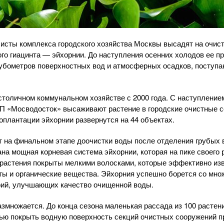
исты комплекса городского хозяйства Москвы высадят на очис
ого гиацинта — эйхорнии. До наступления осенних холодов ее 
кубометров поверхностных вод и атмосферных осадков, поступ
столичном коммунальном хозяйстве с 2000 года. С наступление
УП «Мосводосток» высаживают растение в городские очистные 
коплантации эйхорнии развернутся на 44 объектах.
 на финальном этапе доочистки воды после отделения грубых вз
на мощная корневая система эйхорнии, которая на пике своего 
 растения покрыты мелкими волосками, которые эффективно изв
ы и органические вещества. Эйхорния успешно борется со мно
рий, улучшающих качество очищенной воды.
азмножается. До конца сезона маленькая рассада из 100 растен
тью покрыть водную поверхность секций очистных сооружений п