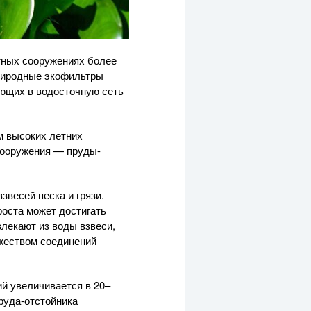
тных сооружениях более
природные экофильтры
ающих в водосточную сеть
м высоких летних
сооружения — пруды-
весей песка и грязи.
роста может достигать
лекают из воды взвеси,
жеством соединений
ий увеличивается в 20–
руда-отстойника