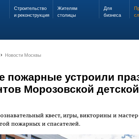
Строительство
Жителям
Для
Запах газа?
Пр
ЗВОНИ
и реконструкция
столицы
бизнеса
с
Новости Москвы
е пожарные устроили пра
нтов Морозовской детской
ознавательный квест, игры, викторины и мастер-
той пожарных и спасателей.