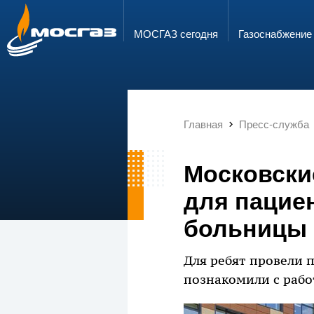
ГОРЯЧАЯ ЛИНИЯ
ЭЛЕКТРОННАЯ ПОЧТА
8 800 700 71 04
info@mos-gaz.ru
МОСГАЗ сегодня
Газо­снабжение
Главная
Пресс-служба
Московски
для пацие
больницы
Для ребят провели п
познакомили с рабо