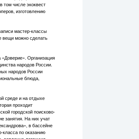
в том числе экоквест
оперов, изготовлению
записи мастер-классы
ие вещи можно сделать
а «Доверие». Организация
динства народов России.
чных народов России
циональные блюда,
ой среде и на отдыхе
оторая проходит
ской городской поисково-
е занятия. На них учат
ександрова», в бассейне
р-класса по оказанию
ть сердечно-легочную