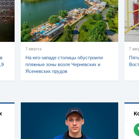
7 августа
7 авг
 в
На юго-западе столицы обустроили
Пять
,9
пляжные зоны возле Черневских и
Вост
Ясеневских прудов
к
К