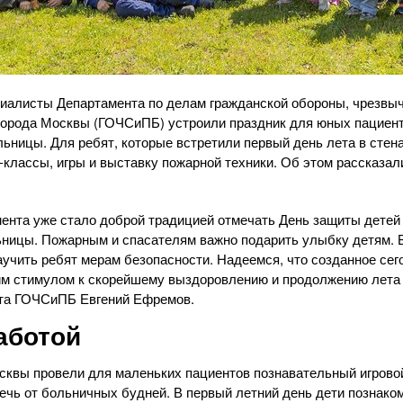
циалисты Департамента по делам гражданской обороны, чрезвы
города Москвы (ГОЧСиПБ) устроили праздник для юных пациен
льницы. Для ребят, которые встретили первый день лета в стен
-классы, игры и выставку пожарной техники. Об этом рассказал
ента уже стало доброй традицией отмечать День защиты детей 
ницы. Пожарным и спасателям важно подарить улыбку детям. В
учить ребят мерам безопасности. Надеемся, что созданное сег
им стимулом к скорейшему выздоровлению и продолжению лета
та ГОЧСиПБ Евгений Ефремов.
аботой
квы провели для маленьких пациентов познавательный игровой
ечь от больничных будней. В первый летний день дети познако