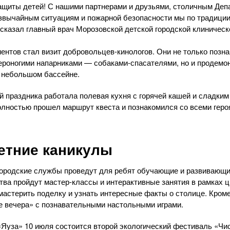
ащиты детей! С нашими партнерами и друзьями, столичным Деп
звычайным ситуациям и пожарной безопасности мы по традиции
ссказал главный врач Морозовской детской городской клиничес
нтов стал визит добровольцев-кинологов. Они не только позна
ероногими напарниками — собаками-спасателями, но и продем
 небольшом бассейне.
ей праздника работала полевая кухня с горячей кашей и сладки
олностью прошел маршрут квеста и познакомился со всеми гер
летние каникулы
городские службы проведут для ребят обучающие и развивающие
тва пройдут мастер-классы и интерактивные занятия в рамках ц
мастерить поделку и узнать интересные факты о столице. Кроме 
е вечера» с познавательными настольными играми.
«Яуза» 10 июля состоится второй экологический фестиваль «Чи