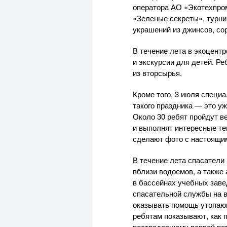
оператора АО «Экотехпром
«Зеленые секреты», турни
украшений из джинсов, со
В течение лета в экоцент
и экскурсии для детей. Р
из вторсырья.
Кроме того, 3 июля специ
такого праздника — это уж
Около 30 ребят пройдут в
и выполнят интересные те
сделают фото с настоящим
В течение лета спасатели
вблизи водоемов, а также
в бассейнах учебных заве
спасательной службы на в
оказывать помощь утопающ
ребятам показывают, как 
пострадавшему первой пом