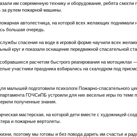
азали им современную технику и оборудование, ребята смогли
ь за рулем пожарной машины.
ожарная автолестница, на которой всех желающих поднимали н
сь большая очередь.
службы спасения на воде в игровой форме научили всех жела
ьный круг и показали оснащение передвижной спасательной ста
собравшихся расчетом быстрого реагирования на мотоциклах —
елые участники праздника взбирались на скалодром под присм
для малышей подготовили психологи Пожарно-спасательного це
партамента ГОЧСиПБ устроили для них веселые игры по теме п
верили полученные знания.
орческая мастерская, на которой дети вместе с художницей соз
тера и пожарные вертолеты.
изни, поэтому мы готовы и без повода дарить им счастье и рад