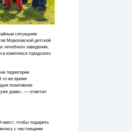
чайным ситуациям
тов Морозовской детской
ах лечебного заведения,
и в комплексе городского
на территории
 то же время
одня позитивное
 уже дома», — отметил
 квест, чтобы подарить
мились с настоящими