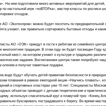
». На нем подготовили много активных мероприятий для детей, 
р по настольной игре «поВТОРка», мастер-классы по росписи ш
ртировке отходов.
ре АО «Экотехпром» можно будет посетить по предварительной 
ебята узнают, как правильно сортировать бытовые отходы и как
алисты АО «ОЭК» приедут в гости к ребятам из семейного центр
е многолетняя традиция. В этом году он будет посвящен Году е
еселый квест, на котором узнают о культуре и традициях разли
матические задания. Воспитанники центра также попробуют на
 оленем и получат памятные подарки.
 на воде будут обучать детей правилам безопасности в природн
 азам плавания в рамках ежегодной акции «Научись плавать», к
дений и спортивных кластерах уже 10 лет. Специалисты Москов
одных объектах проводят с детьми теоретические и практически
ему, используя спасательный круг и плавучий трос «Конец Ал
правильно буксировать пострадавшего к берегу. Во время масте
ощи ребятам показывают на тренажере-манекене, как проводи