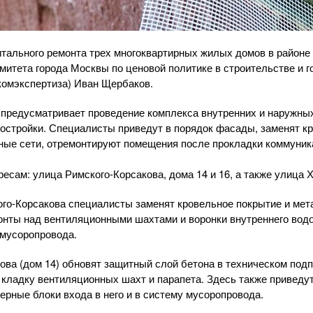
тального ремонта трех многоквартирных жилых домов в районе
итета города Москвы по ценовой политике в строительстве и 
комэкспертиза) Иван Щербаков.
предусматривает проведение комплекса внутренних и наружных
постройки. Специалисты приведут в порядок фасады, заменят к
ные сети, отремонтируют помещения после прокладки коммуник
есам: улица Римского-Корсакова, дома 14 и 16, а также улица Х
ого-Корсакова специалисты заменят кровельное покрытие и ме
онты над вентиляционными шахтами и воронки внутреннего водос
 мусоропровода.
ова (дом 14) обновят защитный слой бетона в техническом подп
кладку вентиляционных шахт и парапета. Здесь также приведут
ерные блоки входа в него и в систему мусоропровода.