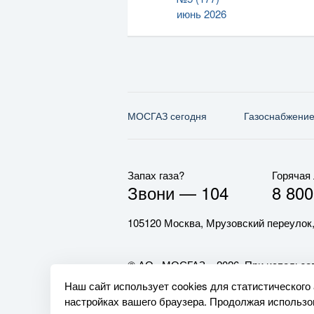
июнь 2026
МОСГАЗ сегодня
Газо­снабжени
Запах газа?
Горячая
Звони —
104
8 800
105120 Москва, Мрузовский переулок,
© АО «МОСГАЗ», 2026. При использов
обязательна.
Наш сайт использует cookies для статистического
настройках вашего браузера. Продолжая использов