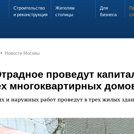
Строительство
Жителям
Для
Запах газа?
Пр
ЗВОНИ
и реконструкция
столицы
бизнеса
с
Новости Москвы
Отрадное проведут капит
ех многоквартирных домо
х и наружных работ проведут в трех жилых здан