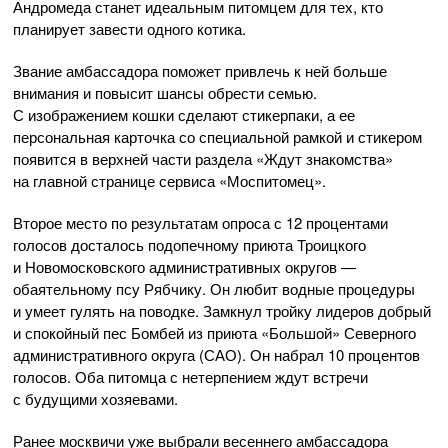
Андромеда станет идеальным питомцем для тех, кто
планирует завести одного котика.
Звание амбассадора поможет привлечь к ней больше
внимания и повысит шансы обрести семью.
С изображением кошки сделают стикерпаки, а ее
персональная карточка со специальной рамкой и стикером
появится в верхней части раздела «Ждут знакомства»
на глав­ной странице сервиса «Моспитомец».
Второе место по результатам опроса с 12 процентами
голосов досталось подопечному приюта Троицкого
и Новомосковского административных округов —
обаятельному псу Рябчику. Он любит водные процедуры
и умеет гулять на поводке. Замкнул тройку лидеров добрый
и спокойный пес Бомбей из приюта «Большой» Северного
административного округа (САО). Он набрал 10 процентов
голосов. Оба питомца с нетерпением ждут встречи
с будущими хозяевами.
Ранее москвичи уже выбрали весеннего амбассадора