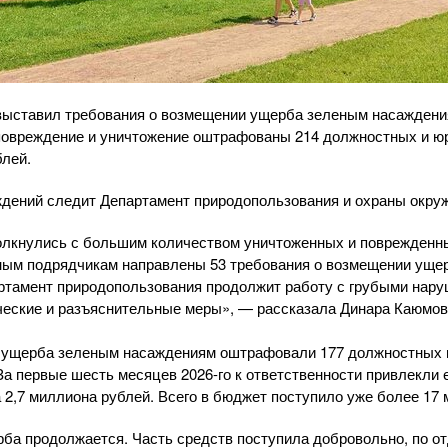
 выставил требования о возмещении ущерба зеленым насаждени
х повреждение и уничтожение оштрафованы 214 должностных и 
блей.
ждений следит Департамент природопользования и охраны окр
олкнулись с большим количеством уничтоженных и поврежденны
тным подрядчикам направлены 53 требования о возмещении уще
ртамент природопользования продолжит работу с грубыми нару
ческие и разъяснительные меры», — рассказала Динара Каюмов
ие ущерба зеленым насаждениям оштрафовали 177 должностных 
 За первые шесть месяцев 2026-го к ответственности привлекли
2,7 миллиона рублей. Всего в бюджет поступило уже более 17 
ба продолжается. Часть средств поступила добровольно, по 