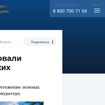
ГОРЯЧАЯ ЛИНИЯ
МЕНЮ
есс-
ВЫЗВАТЬ СЛЕСАРЯ
104
8 800 700 71 04
лужба
8 июля
Поделиться
овали
ких
ичтожение зеленых
куратуру.