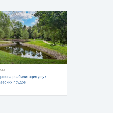
уста
ршена реабилитация двух
евских прудов