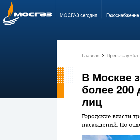
ГОРЯЧАЯ ЛИНИЯ
ЭЛЕКТРОННАЯ ПОЧТА
8 800 700 71 04
info@mos-gaz.ru
МОСГАЗ сегодня
Газо­снабжение
Главная
Пресс-служба
В Москве 
более 200
лиц
Городские власти т
насаждений. По отд