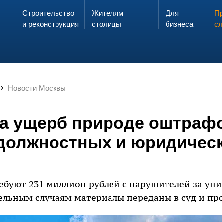
Строительство
Жителям
Для
Запах газа?
Пр
ЗВОНИ
и реконструкция
столицы
бизнеса
с
Новости Москвы
за ущерб природе оштраф
 должностных и юридичес
ребуют 231 миллион рублей с нарушителей за ун
ельным случаям материалы переданы в суд и про