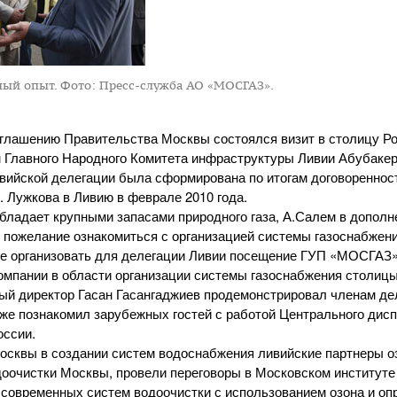
ный опыт.
Фото: Пресс-служба АО «МОСГАЗ».
иглашению Правительства Москвы состоялся визит в столицу Ро
м Главного Народного Комитета инфраструктуры Ливии Абубаке
ийской делегации была сформирована по итогам договоренност
. Лужкова
в Ливию в феврале 2010 года.
 обладает крупными запасами природного газа, А.Салем в допол
 пожелание ознакомиться с организацией системы газоснабжен
е организовать для делегации Ливии посещение ГУП «МОСГАЗ»
компании в области организации системы газоснабжения столицы
ый директор Гасан Гасангаджиев продемонстрировал членам де
кже познакомил зарубежных гостей с работой Центрального дисп
оссии.
осквы в создании систем водоснабжения ливийские партнеры о
оочистки Москвы, провели переговоры в Московском институте 
 современных систем водоочистки с использованием озона и оп