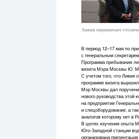
Ливия перенимает столич
В период 12–17 мая по пр
с генеральным секретаре
Программа пребывания лив
визита Мэра Москвы
Ю. М
С учетом того, что Ливия
программе визита выразил
Мэр Москвы дал поручени
нового руководства этой 
на предприятие Генеральн
и спецоборудование, а та
аналогов которому нет в Р
В целях изучения опыта М
Юго-Западной
станции вод
организована презентация