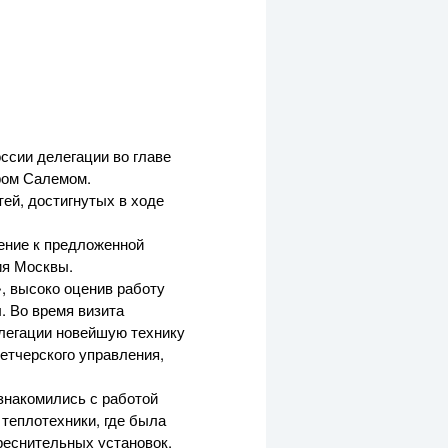
ссии делегации во главе
ром Салемом.
ей, достигнутых в ходе
нение к предложенной
ия Москвы.
, высоко оценив работу
. Во время визита
легации новейшую технику
етчерского управления,
знакомились с работой
теплотехники, где была
реснительных установок.