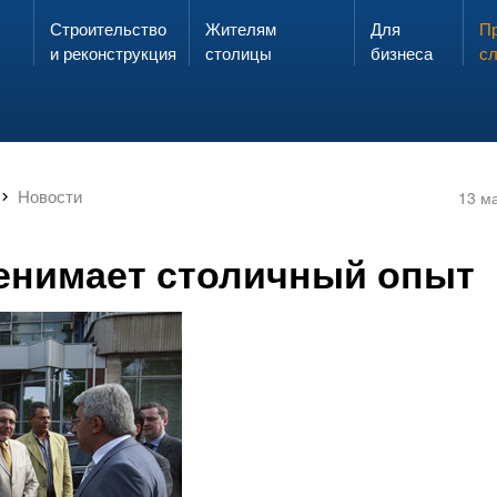
Строительство
Жителям
Для
Запах газа?
Пр
ЗВОНИ
и реконструкция
столицы
бизнеса
с
Новости
13 м
енимает столичный опыт