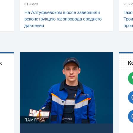
31 июля
28 и
На Алтуфьевском шоссе завершили
Газо
реконструкцию газопровода среднего
Трои
давления
проц
к
К
ПАМЯТКА