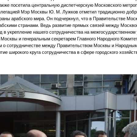
также посетила центральную диспетчерскую Московского метро
делегацией Мэр Москвы
Ю. М. Лужков
отметил традиционно добр
аны арабского мира. Он подчеркнул, что в Правительстве Мос
рабскими странами. Ведь развитие прямых связей между Москво
д в укрепление нашего сотрудничества на межгосударственном 
 Москвы и генеральным секретарем Главного Народного Комите
 о сотрудничестве между Правительством Москвы и Народным
ие широкого круга сотрудничества в сфере городского хозяйст