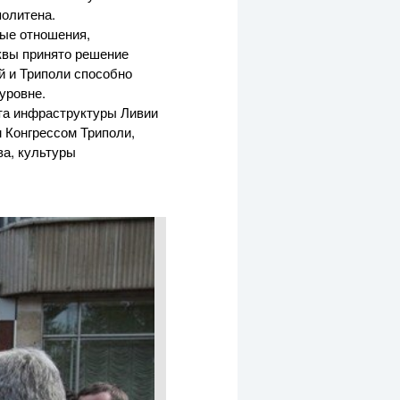
политена.
ые отношения,
квы принято решение
й и Триполи способно
уровне.
та инфраструктуры Ливии
 Конгрессом Триполи,
ва, культуры