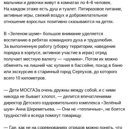
мальчики и девочки живут в комнатах по 4–6 человек.
На каждом этаже есть душ и туалет. Пятиразовое питание,
активные игры, свежий воздух и доброжелательное
отношение взрослых позитивно сказываются на детях.
В «Зеленом шуме» большое внимание уделяется
воспитанию в ребятах командного духа и трудолюбия.
За выполненную работу (уборку территории, наведение
порядка в корпусе, активное участие в играх) отряд
получает местную валюту — «шумики». Потом их можно
обменять на лишний час купания в бассейне, поход в баню
или экскурсию в старинный город Серпухов, до которого
всего 10 километров.
— Дети МОСГАЗа очень дружны между собой, и с ними
никогда не бывает хлопот, — делится впечатлениями
директор Детского оздоровительного комплекса «Зелёный
шум» Анна Шереметьева. — Они не «тепличные», не боятся
трудностей и всегда помогут товарищу.
— Где, как не на соревнованиях отрядов можно понять, что