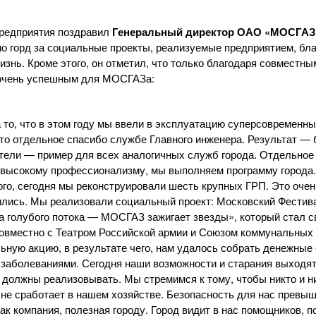
предприятия поздравил
Генеральный директор
ОАО «МОСГАЗ
но горд за социальные проекты, реализуемые предприятием, бла
изнь. Кроме этого, он отметил, что только благодаря совместны
л очень успешным для МОСГАЗа:
 то, что в этом году мы ввели в эксплуатацию суперсовременн
это отдельное спасибо службе Главного инженера. Результат — 
атели — пример для всех аналогичных служб города. Отдельно
х высокому профессионализму, мы выполняем программу города
го, сегодня мы реконструировали шесть крупных ГРП. Это очен
ились. Мы реализовали социальный проект: Московский Фести
а голубого потока — МОСГАЗ зажигает звезды», который стал 
Совместно с Театром Российской армии и Союзом коммунальных
ьную акцию, в результате чего, нам удалось собрать денежные
аболеваниями. Сегодня наши возможности и старания выходят 
 должны реализовывать. Мы стремимся к тому, чтобы никто и ни
не сработает в нашем хозяйстве. Безопасность для нас превыш
ак компания, полезная городу. Город видит в нас помощников, 