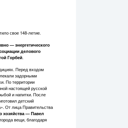
тило свое 148-летие.
вно — энергетического
социации делового
гой Горбей
.
дициях. Перед входом
влекали задорными
и. По территории
нной настоящей русской
ыбой и напитки. После
иготовил детский
». От лица Правительства
о хозяйства — Павел
 города вещи, благодаря