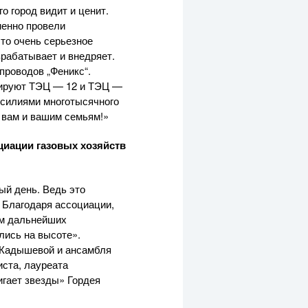
 город видит и ценит.
менно провели
то очень серьезное
зрабатывает и внедряет.
проводов „Феникс“.
нируют ТЭЦ — 12 и ТЭЦ —
 усилиями многотысячного
 вам и вашим семьям!»
иации газовых хозяйств
ый день. Ведь это
 Благодаря ассоциации,
ам дальнейших
лись на высоте».
 Кадышевой и ансамбля
ста, лауреата
гает звезды» Гордея