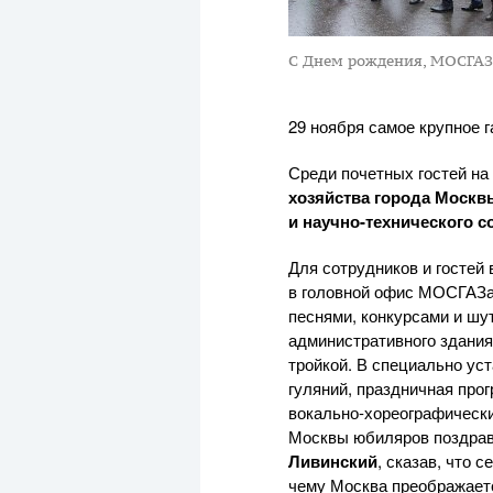
С Днем рождения, МОСГАЗ
29 ноября самое крупное 
Среди почетных гостей на
хозяйства города Москв
и
научно-технического
со
Для сотрудников и гостей
в головной офис МОСГАЗа,
песнями, конкурсами и шу
административного здания
тройкой. В специально ус
гуляний, праздничная про
вокально-хореографическ
Москвы юбиляров поздра
Ливинский
, сказав, что 
чему Москва преображаетс