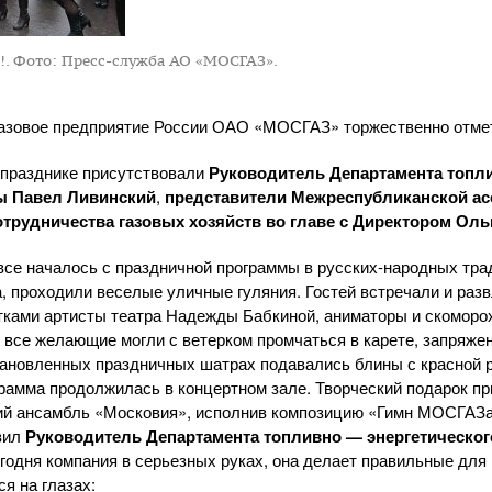
!.
Фото: Пресс-служба АО «МОСГАЗ».
газовое предприятие России
ОАО «МОСГАЗ»
торжественно отме
 празднике присутствовали
Руководитель Департамента топли
ы Павел Ливинский
,
представители Межреспубликанской ас
трудничества газовых хозяйств во главе с Директором Оль
 все началось с праздничной программы в
русских-народных
тра
 проходили веселые уличные гуляния. Гостей встречали и раз
тками артисты театра Надежды Бабкиной, аниматоры и скоморох
 все желающие могли с ветерком промчаться в карете, запряже
тановленных праздничных шатрах подавались блины с красной р
грамма продолжилась в концертном зале. Творческий подарок пр
ий
ансамбль «Московия», исполнив композицию «Гимн МОСГАЗа
вил
Руководитель Департамента топливно — энергетическог
сегодня компания в серьезных руках, она делает правильные для
я на глазах: