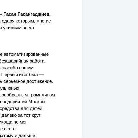
»
Гасан Гасангаджиев
.
годаря которым, многие
м усилиям всего
ые автоматизированные
безаварийная работа.
е спасибо нашим
. Первый итог был —
ь серьезное достижение.
валь юных
своеобразным трамплином
 предприятий Москвы
 средства для детей
далеко за тот круг
когда не мог
е всего.
поэтому и дальше