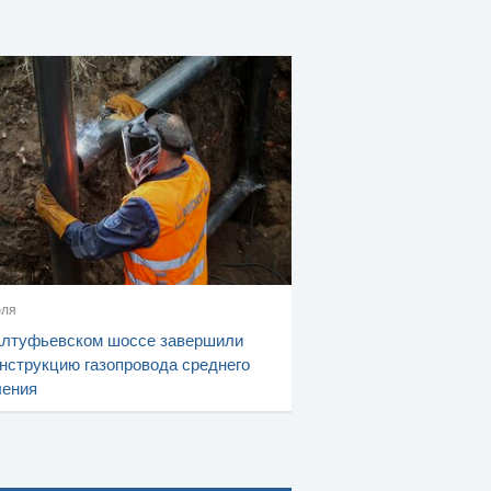
юля
Алтуфьевском шоссе завершили
нструкцию газопровода среднего
ления