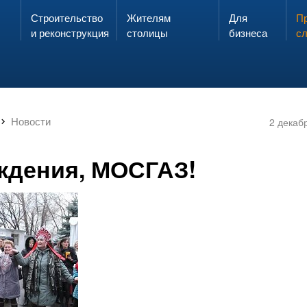
Строительство
Жителям
Для
Запах газа?
Пр
ЗВОНИ
и реконструкция
столицы
бизнеса
с
Новости
2 декаб
ждения, МОСГАЗ!