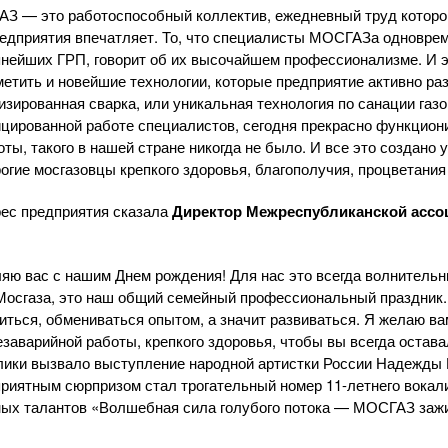
З — это работоспособный коллектив, ежедневный труд которого
едприятия впечатляет. То, что специалисты МОСГАЗа одновре
нейших ГРП, говорит об их высочайшем профессионализме. И э
метить и новейшие технологии, которые предприятие активно ра
изированная сварка, или уникальная технология по санации газо
цированной работе специалистов, сегодня прекрасно функцио
ты, такого в нашей стране никогда не было. И все это создано
гие мосгазовцы крепкого здоровья, благополучия, процветания
ес предприятия сказала
Директор Межреспубликанской ассоц
ляю вас с нашим Днем рождения! Для нас это всегда волнительн
Мосгаза, это наш общий семейный профессиональный праздник.
читься, обмениваться опытом, а значит развиваться. Я желаю в
заварийной работы, крепкого здоровья, чтобы вы всегда остава
лики вызвало выступление народной артистки России Надежды
 приятным сюрпризом стал трогательный номер
11-летнего
вокали
ных талантов «Волшебная сила голубого потока — МОСГАЗ зажи