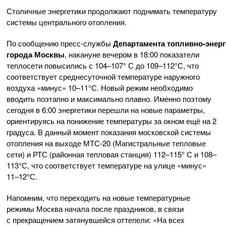
Столичные энергетики продолжают поднимать температуру
системы центрального отопления.
По сообщению пресс-службы
Департамента
топливно-энерг
города Москвы
, накануне вечером в 18:00 показатели
теплосети повысились с 104–107° С до 109–112°С, что
соответствует среднесуточной температуре наружного
воздуха «минус» 10–11°С. Новый режим необходимо
вводить поэтапно и максимально плавно. Именно поэтому
сегодня в 6:00 энергетики перешли на новые параметры,
ориентируясь на понижение температуры за окном ещё на 2
градуса. В данный момент показания московской системы
отопления на выходе
МТС-20
(Магистральные тепловые
сети) и РТС (районная тепловая станция) 112–115° С и 108–
113°С, что соответствует температуре на улице «минус»
11–12°С.
Напомним, что переходить на новые температурные
режимы Москва начала после праздников, в связи
с прекращением затянувшейся оттепели: «На всех