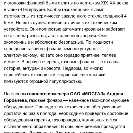
и оголовки фонарей были отлиты по чертежам
ХIХ-ХХ
веков
в
Санкт-Петербурге
. Колбы газокалильных ламп
изготовлены из термически закаленного стекла толщиной 4–
6 мм. Но есть существенное отличие в их техническом
устройстве. Они полностью автоматизированы и работают
не от электричества, а от солнечной энергии. Они
экологичные и абсолютно безопасные. По мощности
освещение газового фонаря немного уступает
электрическому, но зато оно гораздо приятнее, теплее
и мягче. В первую очередь, газовые фонари — это наша
история, антураж и красота. Недаром, во многих
европейских странах эти старинные светильники
пользуются огромной популярностью.
По словам
главного инженера
ОАО «МОСГАЗ»
Андрея
Горбачева
, газовые фонари — надежное газоиспользующее
оборудование. Проводить их техническое обслуживание
достаточно раз в полгода: необходимо проверять состояние
оборудования горелки, газопроводов, калильных сеток
и стеклянного обрамления. В обычном режиме проводится
ежемесячный визуальный контроль, но газовые